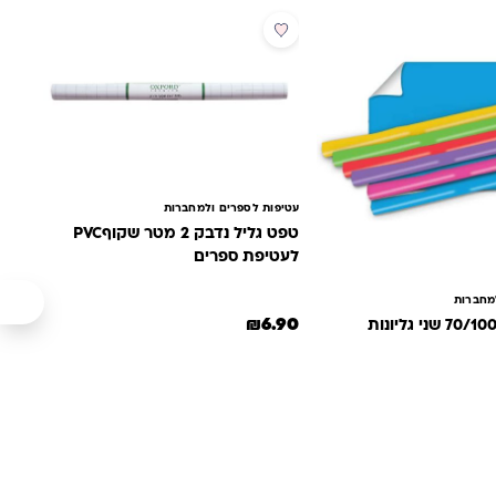
עטיפות לספרים ולמחברות
טפט גליל נדבק 2 מטר שקוףPVC
לעטיפת ספרים
מחברות
₪
6.90
ספר סוגים. ניתן לבחור את האפשרויות בעמוד המוצר