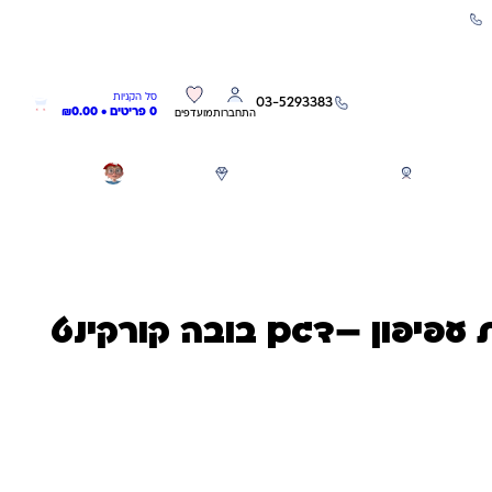
שירות אישי 03-5293383
0
0
סל הקניות
03-5293383
0 פריטים •
0.00
₪
התחברות
מועדפים
חגים
משחקים לפי גילאים
מותגים
GIFT CARD
עפיפון –דגם בובה קורקינט