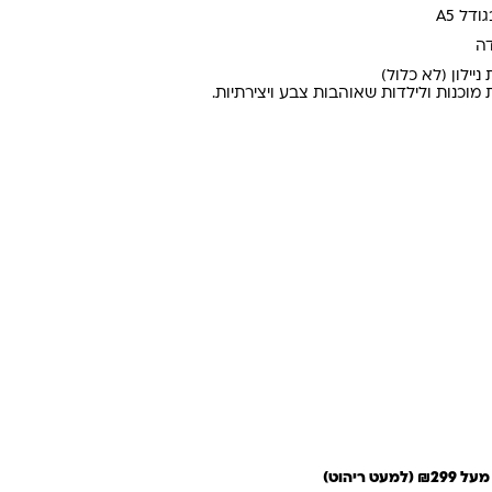
דה
יילון (לא כלול)
וכנות ולילדות שאוהבות צבע ויצירתיות.
–דגם בובה קורקינט
 לסל
 מהירה
 ריהוט)