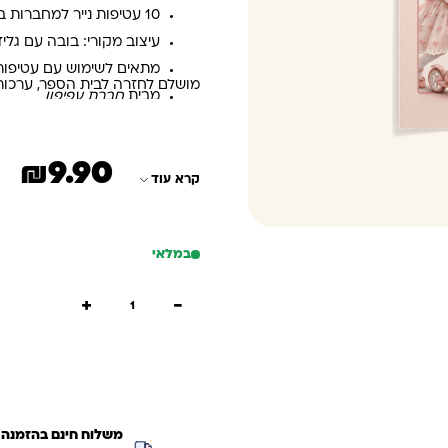
10 עטיפות נייר למחברות בגודל A5
עיצוב מקורי: בובה עם גלי
מתאים לשימוש עם עטיפות נ
מושלם לחזרה לבית הספר, ערכות מ
מבית
חברת עפיפון
₪
9.90
קרא עוד
במלאי
כמות של עטיפה למחברת עפיפון 
+
−
הוספה
קנייה
משלוח חינם בהזמנה מעל ₪299 (למעט