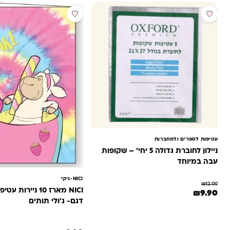
מבצע
עטיפות לספרים ולמחברות
ניילון לחוברת גדולה 5 יחי' – שקופות
עבה במיוחד
NICI-ניקי
₪
12.00
NICI מארז 10 נייר
המחיר המקורי היה: ₪12.00.
המחיר הנוכחי הוא: ₪9.90.
₪
9.90
דגם- ג'ולי תותים