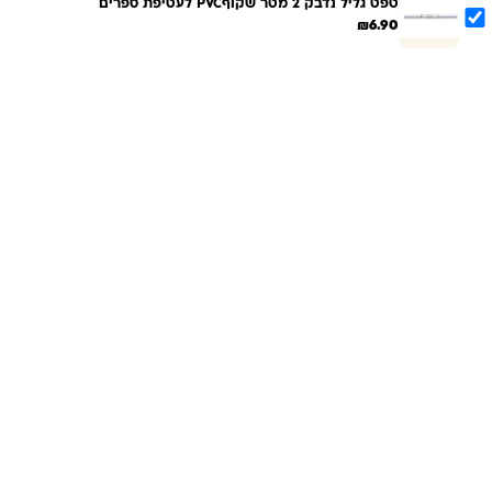
טפט גליל נדבק 2 מטר שקוףPVC לעטיפת ספרים
₪
6.90
הוספת הנבחרים לסל