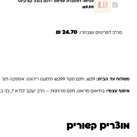
עטיפה למחברת עפיפון –דגם בובה קורקינט
₪
9.90
24.70 ₪
סה"כ לפריטים שנבחרו:
משלוחים והחזרות
משלוח עד הבית:
₪29, חינם מעל ₪299 (למעט ריהוט). אספקה תוך 2-4 ימי עסקים. באזורים רחוקים, קיבוצים ויישובים — עד 6 ימי עסקים.
איסוף עצמי:
בתיאום מראש, חינם מהחנות — הרב יעקב לנדא 7, בני ברק.
מוצרים קשורים