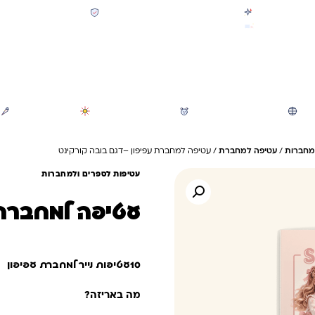
קולקציית חזרה לבית הספר 2026 נחתה
תשלום מאובטח SSL + PCI
משלוח מהיר חינם בקניה מעל 299 ₪ (למעט ריהוט)
חיפוש
משחקי חצר וגינה
הכל לגננת ולגן
מוצרי קיץ
ומחברות
/
עטיפה למחברת
/ עטיפה למחברת עפיפון –דגם בובה קורקינט
עטיפות לספרים ולמחברות
עטיפה למחברת 
10עטיפות נייר למחברת עפיפון
מה באריזה?