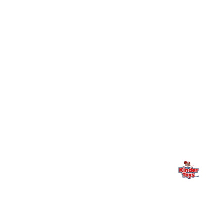
עושים?
+
יש חנות פיזית? איפה היא ומתי אפשר לבקר בה?
מילה אחרונה, מהלב
Kinder Toys היא לא רק חנות — היא בית למשחק, גילוי וחיבור
משפחתי. אם משהו לא ברור, חסר, או אתם פשוט רוצים להתייעץ
— אנחנו כאן. תמיד.
החנות המובילה לצעצועים, מכשירי כתיבה, חומרי יצירה וציוד לגני ילדים
ובתי ספר. שירות אישי, מחירים הוגנים ואלפי לקוחות מרוצים.