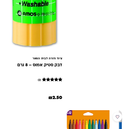
ציוד חזרה לבית הספר
דבק סטיק אמוס – 8 גרם
(2)
2
מדורגים
5
מתוך 5
₪
2.50
מבוסס על
דירוגים של
לקוחות
מבצע