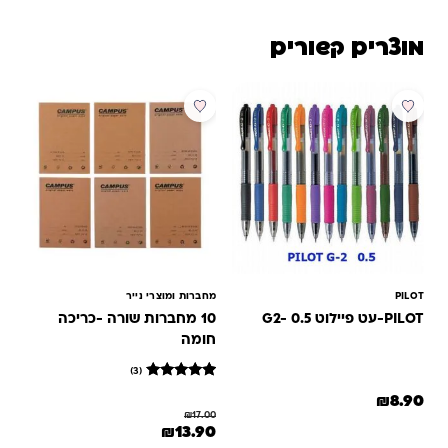
מוצרים קשורים
מבצע
PILOT
מחברות ומוצרי נייר
PILOT-עט פיילוט G2- 0.5
10 מחברות שורה -כריכה
חומה
(3)
3
מדורגים
₪
8.90
5
₪
17.00
מתוך 5
למוצר זה יש מספר סוגים. ניתן לבחור את האפשרויות בעמוד המוצר
המחיר המקורי היה: ₪17.00.
המחיר הנוכחי הוא: ₪13.90.
₪
13.90
מבוסס על