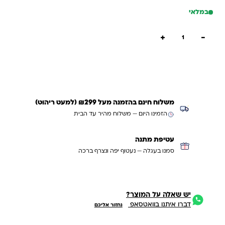
במלאי
כמות של עגלה לילקוט ורודה אנברסלית
+
−
הוספה לסל
קנייה מהירה
משלוח חינם בהזמנה מעל ₪299 (למעט ריהוט)
הזמינו היום — משלוח מהיר עד הבית
עטיפת מתנה
סמנו בעגלה — נעטוף יפה ונצרף ברכה
יש שאלה על המוצר?
דברו איתנו בוואטסאפ
נחזור אליכם