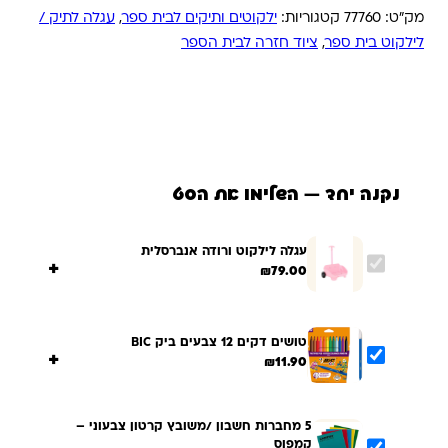
מק"ט:
77760
קטגוריות:
ילקוטים ותיקים לבית ספר
,
עגלה לתיק /
לילקוט בית ספר
,
ציוד חזרה לבית הספר
נקנה יחד — השלימו את הסט
עגלה לילקוט ורודה אנברסלית
+
₪
79.00
טושים דקים 12 צבעים ביק BIC
+
₪
11.90
5 מחברות חשבון /משובץ קרטון צבעוני –
קמפוס