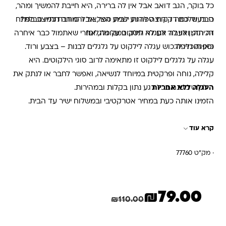
כל בוקר, הגב דואב אבל אין לה ברירה, היא חייבת להמשיך ומהר,
הבת שלכם רק רוצה להגיע לבית ספר, אבל סוחבת כמו סבלת?
כי בעוד כמה דקות ספורות ישמע הצלצול והמורה תתייצב בפתח
זה הזמן לעבור לעגלה לילקוט על גלגלים!
הכיתה, ואוי לה אם לא תשב במקומה, אחרי שאתמול כבר איחרה
וספגה נזיפה.
כאן תוכלו לרכוש עגלה לילקוט על גלגלים לבנות – בצבע ורוד.
עגלה על גלגלים לילקוט זו מתאימה לרוב סוגי הילקוטים. היא
קלילה, נוחה ופרקטית במיוחד לנשיאה, ואפשר לחבר או לנתק את
העגלה ללא אחריות
הילקוט ממנה בכל רגע נתון בקלות ובמהירות.
הזמינו אותה כעת במחיר אטרקטיבי ובמשלוח ישיר עד הבית.
קרא עוד
· מק"ט 77760
₪
79.00
המחיר הנוכחי הוא: ₪79.00.
המחיר המקורי היה: ₪110.00.
חיסכון
31.00
₪
₪
110.00