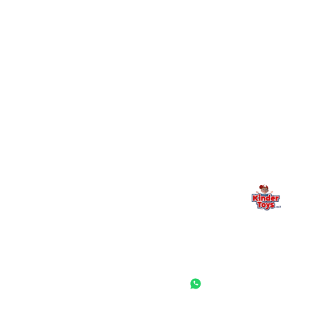
+
יש חנות פיזית? איפה היא ומתי אפשר לבקר בה?
מילה אחרונה, מהלב
Kinder Toys היא לא רק חנות — היא בית למשחק, גילוי וחיבור
משפחתי. אם משהו לא ברור, חסר, או אתם פשוט רוצים להתייעץ
— אנחנו כאן. תמיד.
החנות המובילה לצעצועים, מכשירי כתיבה, חומרי יצירה וציוד לגני ילדים
ובתי ספר. שירות אישי, מחירים הוגנים ואלפי לקוחות מרוצים.
◎
f