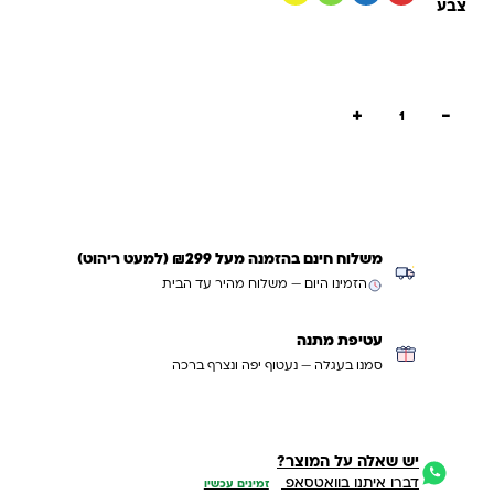
צבע
כמות של ספרי צבע לשיער כחול ירוק צהוב אדום
+
−
הוספה לסל
קנייה מהירה
משלוח חינם בהזמנה מעל ₪299 (למעט ריהוט)
הזמינו היום — משלוח מהיר עד הבית
עטיפת מתנה
סמנו בעגלה — נעטוף יפה ונצרף ברכה
יש שאלה על המוצר?
דברו איתנו בוואטסאפ
זמינים עכשיו