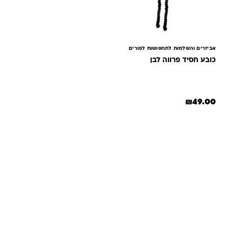
אביזרים והשלמות לתחפושות לפורים
כובע חסיד פרווה לבן
₪
49.00
שאלות ותשובות
אנחנו יודעים שלקנות אונליין זה עניין של אמון. במיוחד כשמדובר
במשחקים ומתנות לילדים — משהו שחייב להיות מדויק, איכותי