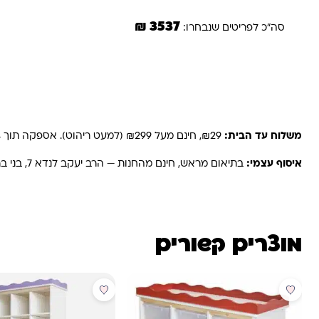
3537 ₪
סה"כ לפריטים שנבחרו:
משלוחים והחזרות
משלוח עד הבית:
₪29, חינם מעל ₪299 (למעט ריהוט). אספקה תוך 2-4 ימי עסקים. באזורים רחוקים, קיבוצים ויישובים — עד 6 ימי עסקים.
איסוף עצמי:
בתיאום מראש, חינם מהחנות — הרב יעקב לנדא 7, בני ברק.
מוצרים קשורים