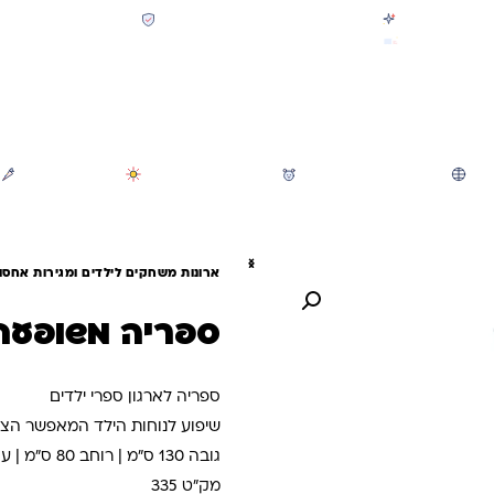
קולקציית חזרה לבית הספר 2026 נחתה
תשלום מאובטח SSL + PCI
משלוח מהיר חינם בקניה מעל 299 ₪ (למעט ריהוט)
חיפוש
משחקי חצר וגינה
הכל לגננת ולגן
מוצרי קיץ
ארונות משחקים לילדים ומגירות אחסון 
ספריה משופעת 4 תאי
ספריה לארגון ספרי ילדים
שיפוע לנוחות הילד המאפשר הצ
גובה 130 ס"מ | רוחב 80 ס"מ | עומק 30 ס"מ
מק"ט 335