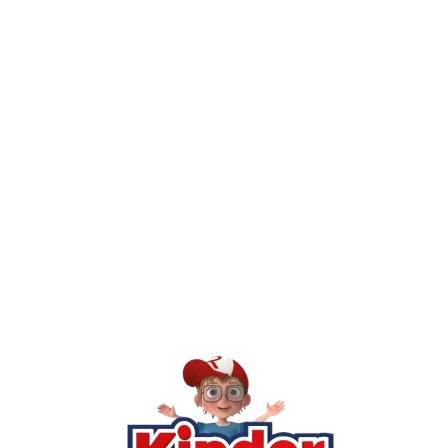
חיפשתי באתר משחק/מוצר מסוים והוא אזל מהמלאי. מה עושים?
יש חנות פיזית? איפה היא ומתי אפשר לבקר בה?
מילה אחר
Kinder Toys היא לא רק חנות — היא 
חסר, או אתם פשוט רוצים ל
רא
הסי
שא
לק
מוע
תק