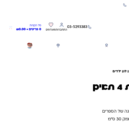
שירות אישי 03-5293383
0
0
סל הקניות
03-5293383
0 פריטים •
0.00
₪
התחברות
מועדפים
חגים
משחקים לפי גילאים
מותגים
GIFT CARD
לגן ילדים
ם
גה של הספרים