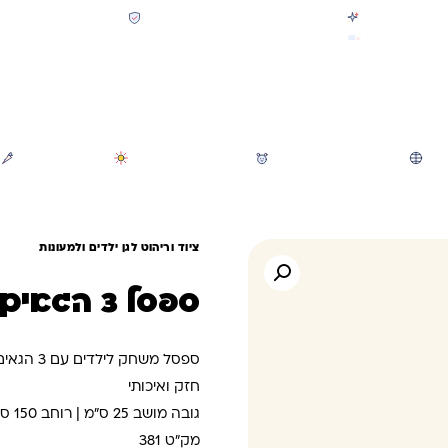
קולקציית חזרה לבית הספר 2026 נחתה
תשלום מאובטח SSL + PCI
משלוח מהיר חינם בקניה מעל 299 ₪ (למעט ריהוט)
חיפוש
משחקי חצר וגינה
הכל לגננת ולגן
מוצרי קיץ
ציוד וריהוט לגן ילדים ולמעונות
ספסל 3 הגאים
ספסל משחק לילדים עם 3 הגאים לחצר
חזק ואיכותי
גובה מושב 25 ס”מ | רוחב 150 ס”מ
מק”ט 381