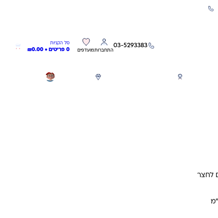
שירות אישי 03-5293383
0
0
סל הקניות
03-5293383
0 פריטים •
0.00
₪
התחברות
מועדפים
חגים
משחקים לפי גילאים
מותגים
GIFT CARD