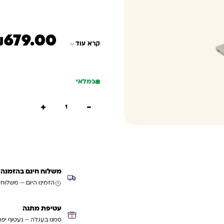
₪
679.00
המחיר הנוכחי הוא: ₪679.00
המחיר המקורי היה: 850.00
קרא עוד
במלאי
כמות של ספסל 3 הגאים
+
−
הוספה
קנייה
משלוח חינם בהזמנה מעל ₪299 (למעט
הזמינו היום — משלוח
עטיפת מתנה
סמנו בעגלה — נעטוף יפה