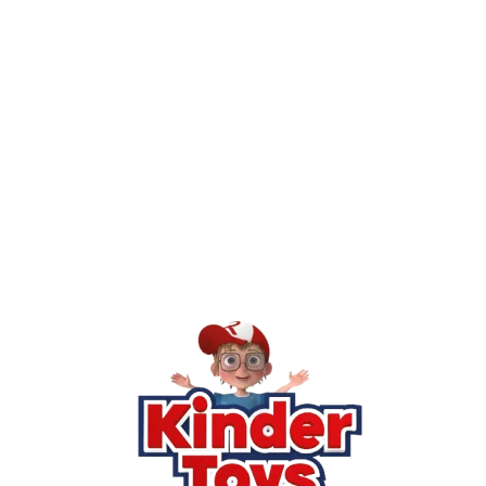
יש חנות פיזית? איפה היא ומתי אפשר לבקר בה?
מילה אחר
Kinder Toys היא לא רק חנות — היא 
חסר, או אתם פשוט רוצים ל
רא
הסי
שא
לק
מוע
תק
בי
מש
מדי