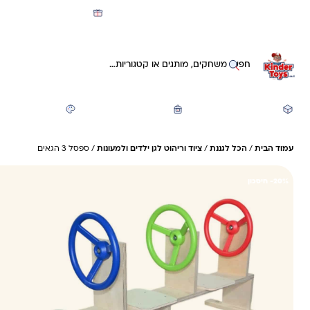
מועדון קינדי -קאשבק 5% חזרה על כל קנייה
חיפוש באתר
משחקים ותעסוקה
חזרה לבית הספר
יצירה ואומנות
עמוד הבית
/
הכל לגננת
/
ציוד וריהוט לגן ילדים ולמעונות
/ ספסל 3 הגאים
20%- חיסכון