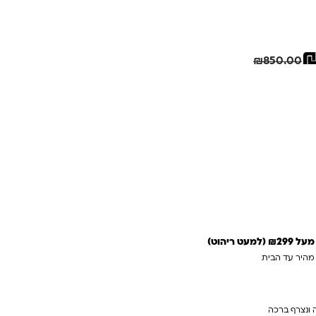
.
₪.
חיסכון
171.00
₪
₪
850.00
 לסל
 מהירה
 ריהוט)
 מהיר עד הבית
 ונצרף ברכה