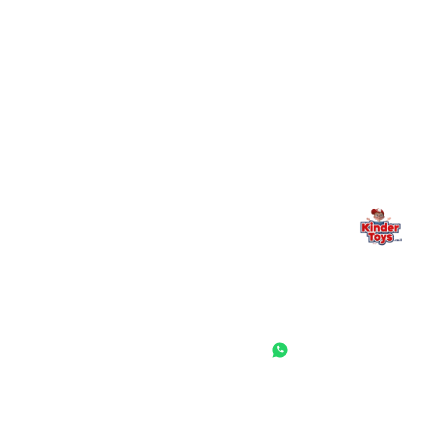
מילה אחרונה, מהלב
Kinder Toys היא לא רק חנות — היא בית למשחק, גילוי וחיבור
משפחתי. אם משהו לא ברור, חסר, או אתם פשוט רוצים להתייעץ
— אנחנו כאן. תמיד.
החנות המובילה לצעצועים, מכשירי כתיבה, חומרי יצירה וציוד לגני ילדים
ובתי ספר. שירות אישי, מחירים הוגנים ואלפי לקוחות מרוצים.
◎
f
ראשי
גננות ומוסדות
הסיפור שלנו
התחבר / הרשם