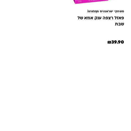
משחקי ישראטויס isratoys
פאזל רצפה ענק אמא של
שבת
₪
39.90
שאלות ותשובות
אנחנו יודעים שלקנות אונליין זה עניין של אמון. במיוחד כשמדובר
במשחקים ומתנות לילדים — משהו שחייב להיות מדויק, איכותי
ומתאים באמת. ב-Kinder Toys תמצאו שירות אישי, ליווי והכוונה
מהלב — מההזמנה ועד שהחנות מגיעה לידיים שלכם. אנחנו כאן