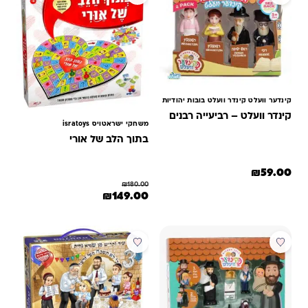
קינדער וועלט קינדר וועלט בובות יהודיות
קינדר וועלט – רביעייה רבנים
משחקי ישראטויס isratoys
בתוך הלב של אורי
₪
59.00
₪
180.00
המחיר המקורי היה: ₪180.00.
המחיר הנוכחי הוא: ₪149.00.
₪
149.00
מבצע