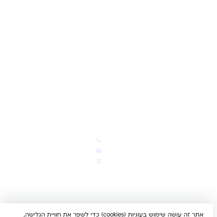
שאלות ותשובות
משאלות
לקוחות מספרים
מועדון לקוחות
תקנון האתר
ביטול עסקה
משלוחים והחזרות
מדיניות פרטיות
הצהרת נגישות
הבלוג של קינדי
יצירת קשר
חדשות ועדכונים
צרו קשר
הבלוג שלנו
03-5293383
המבצעים החמים
office@kindertoys.co.il
החדשים והמומלצים
הרב יעקב לנדא 7, בני ברק
סטטוס הזמנה
א'-ה' 10:00-21:00 • ו' 10:00-
14:00
אתר זה עושה שימוש בעוגיות (cookies) כדי לשפר את חוויית הגלישה,