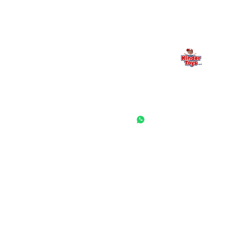
החנות המובילה לצעצועים, מכשירי כתיבה, חומרי יצירה וציוד לגני ילדים
ובתי ספר. שירות אישי, מחירים הוגנים ואלפי לקוחות מרוצים.
◎
f
ראשי
גננות ומוסדות
הסיפור שלנו
התחבר / הרשם
שאלות ותשובות
משאלות
לקוחות מספרים
מועדון לקוחות
תקנון האתר
ביטול עסקה