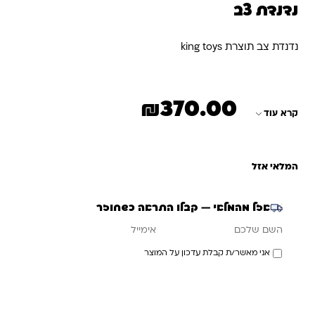
נדנדת צב
נדנדת צב תוצרת king toys
₪
370.00
קרא עוד
המלאי אזל
אזל מהמלאי — קבלו התראה כשחוזר
אימייל
השם שלכם
אני מאשר/ת קבלת עדכון על המוצר
עדכנו אותי כשחוזר