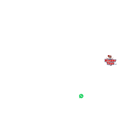
מילה אחרונה, מהלב
Kinder Toys היא לא רק חנות — היא בית למשחק, גילוי וחיבור
משפחתי. אם משהו לא ברור, חסר, או אתם פשוט רוצים להתייעץ
— אנחנו כאן. תמיד.
החנות המובילה לצעצועים, מכשירי כתיבה, חומרי יצירה וציוד לגני ילדים
ובתי ספר. שירות אישי, מחירים הוגנים ואלפי לקוחות מרוצים.
◎
f
ראשי
גננות ומוסדות
הסיפור שלנו
התחבר / הרשם
שאלות ותשובות
משאלות