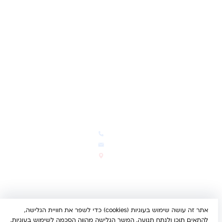
לקוחות מספרים
מועדון לקוחות
תקנון האתר
ביטול עסקה
משלוחים והחזרות
מדיניות פרטיות
הצהרת נגישות
הבלוג של קינדי
יצירת קשר
חדשות ועדכונים
צרו קשר
הבלוג שלנו
03-5293383
המבצעים החמים
office@kindertoys.co.il
החדשים והמומלצים
הרב יעקב לנדא 7, בני ברק
סטטוס הזמנה
א'-ה' 10:00-21:00 • ו' 10:00-
14:00
אתר זה עושה שימוש בעוגיות (cookies) כדי לשפר את חוויית הגלישה,
© 2026 קינדר טויס • כל הזכויות שמורות •
הצהרת נגישות
להתאים תוכן ולנתח תנועה. המשך הגלישה מהווה הסכמה לשימוש בעוגיות.