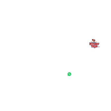
Kinder Toys היא לא רק חנות — היא בית למשחק, גילוי וחיבור
משפחתי. אם משהו לא ברור, חסר, או אתם פשוט רוצים להתייעץ
— אנחנו כאן. תמיד.
החנות המובילה לצעצועים, מכשירי כתיבה, חומרי יצירה וציוד לגני ילדים
ובתי ספר. שירות אישי, מחירים הוגנים ואלפי לקוחות מרוצים.
◎
f
ראשי
גננות ומוסדות
הסיפור שלנו
התחבר / הרשם
שאלות ותשובות
משאלות
לקוחות מספרים