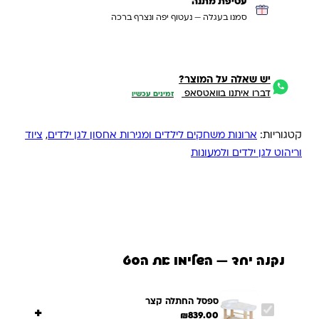
עטיפת מתנה
סמנו בעגלה — נעטוף יפה ונצרף ברכה
יש שאלה על המוצר?
דברו איתנו בוואטסאפ
זמינים עכשיו
קטגוריות:
ארונות משחקים לילדים ומגירות אחסון לגן ילדים
,
ציוד
וריהוט לגן ילדים ולמעונות
נקנה יחד — השלימו את הסט
ספסל החתלה קצר
+
₪
839.00