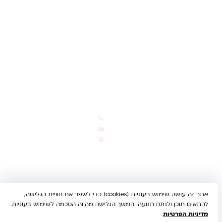
מועדון לקוחות
תקנון האתר
ביטול עסקה
משלוחים והחזרות
מדיניות פרטיות
הצהרת נגישות
הבלוג של קינדי
יצירת קשר
חדשות ועדכונים
צרו קשר
הבלוג שלנו
03-5293383
המבצעים החמים
office@kindertoys.co.il
החדשים והמומלצים
הרב יעקב לנדא 7, בני ברק
סטטוס הזמנה
א'-ה' 10:00-21:00 • ו' 10:00-
14:00
אתר זה עושה שימוש בעוגיות (cookies) כדי לשפר את חוויית הגלישה,
© 2026 קינדר טויס • כל הזכויות שמורות •
הצהרת נגישות
להתאים תוכן ולנתח תנועה. המשך הגלישה מהווה הסכמה לשימוש בעוגיות.
UX/UI & Dev by
Multi Digital
מדיניות הפרטיות
תשלום מאובטח:
Bit
PayPal
ISRACARD
MC
VISA