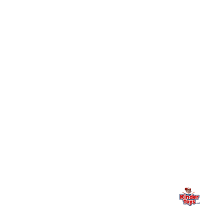
חיפשתי באתר משחק/מוצר מסוים והוא אזל מהמלאי. מה
+
עושים?
+
יש חנות פיזית? איפה היא ומתי אפשר לבקר בה?
מילה אחרונה, מהלב
Kinder Toys היא לא רק חנות — היא בית למשחק, גילוי וחיבור
משפחתי. אם משהו לא ברור, חסר, או אתם פשוט רוצים להתייעץ
— אנחנו כאן. תמיד.