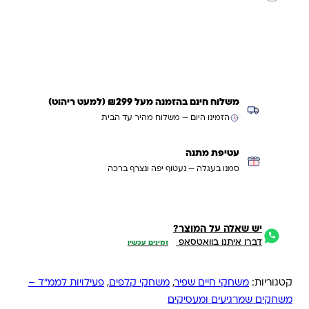
עדכנו אותי כשחוזר
משלוח חינם בהזמנה מעל ₪299 (למעט ריהוט)
הזמינו היום — משלוח מהיר עד הבית
עטיפת מתנה
סמנו בעגלה — נעטוף יפה ונצרף ברכה
יש שאלה על המוצר?
דברו איתנו בוואטסאפ
זמינים עכשיו
קטגוריות:
משחקי חיים שפיר
,
משחקי קלפים
,
פעילויות לממ״ד –
משחקים שמרגיעים ומעסיקים