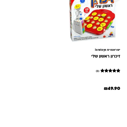
ישראטויס isratoys
זיכרון ראשון שלי
(3)
3
מדורגים
5
מתוך 5
₪
49.90
מבוסס על
דירוגים של
לקוחות