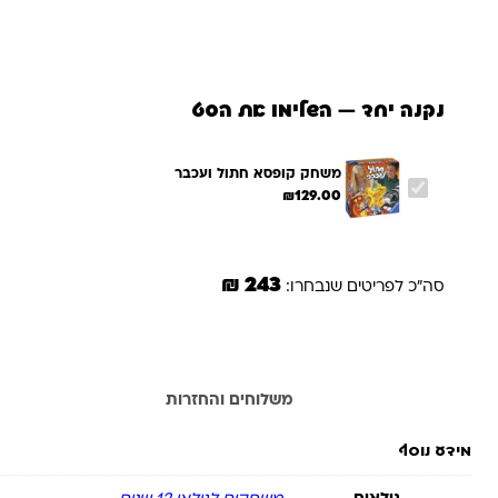
נקנה יחד — השלימו את הסט
משחק קופסא חתול ועכבר
₪
129.00
243 ₪
סה"כ לפריטים שנבחרו:
מידע נוסף
משלוחים והחזרות
מידע נוסף