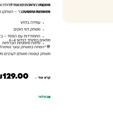
המנצח:
הראשון שצובר 5 חתיכות גבינה.
שמקס החתול רודף אחריו!
מיומנויות נרכשות:
אם מקס תופס עכבר – השחקן מחז
עמידה בלחץ
משחק לפי חוקים
התמודדות עם הפסד – בדר
מתאים במיוחד לגילאי 4–6
פיתוח מיומנויות חברתיות
💬
"המתח במשחק עוצר נשימה!"
משחק קופסה מושלם לערבים משפח
₪
129.00
המחיר הנוכחי הוא: ₪129.00
המחיר המקורי היה: 150.00
קרא עוד
במלאי
כמות של משחק קופסא חתול וע
הוספה לסל