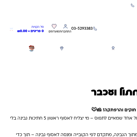
שירות אישי 03-5293383
0
0
סל הקניות
03-5293383
0 פריטים •
0.00
₪
התחברות
מועדפים
חגים
משחקים לפי גילאים
מותגים
GIFT CARD
תול ועכבר
חוקים והרפתקה! 🧀🐭
עכברים רעבים, גבינה ענקית וחתול אחד שמאיים לתפוס – מי יצליח לאסוף ראשון 5 חתיכות גבינה בלי
ך הגבינה, מתקדם לפי הקובייה ומנסה לאסוף גבינה – תוך כדי