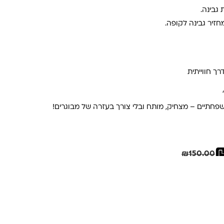
יר גבינה לקופה.
ך חווייתית
תיים – מצחיק, מותח ובלי צורך בעזרה של מבוגרים!
.
₪.
חיסכון
21.00
₪
₪
150.00
כבר