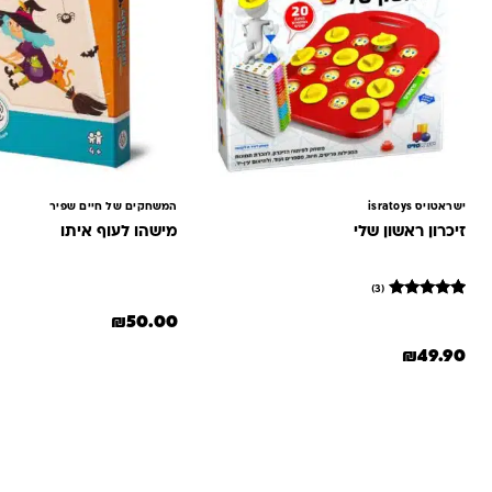
ישראטויס isratoys
המשחקים של חיים שפיר
זיכרון ראשון שלי
מישהו לעוף איתו
(3)
3
מדורגים
₪
50.00
5
מתוך 5
₪
49.90
מבוסס על
דירוגים של
לקוחות