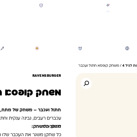
קולקציית חזרה לבית הספר 2026 נחתה
תשלום מאובטח SSL + PCI
משלוח מהיר חינם בקניה מעל 299 ₪ (למעט ריהוט)
חיפוש
משחקי חצר וגינה
הכל לגננת ולגן
מוצרי קיץ
 לגיל 4
/ משחק קופסא חתול ועכבר
RAVENSBURGER
משחק קופסא ח
חתול ועכבר – משחק של מתח, 
להיתפס?
מהלך המשחק:
כל שחקן משגר את העכבר שלו מתו