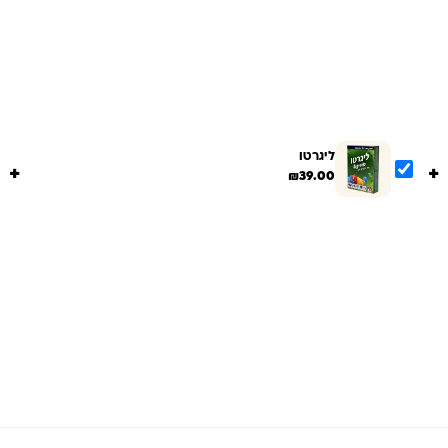
ליגרטו
+
+
₪
39.00