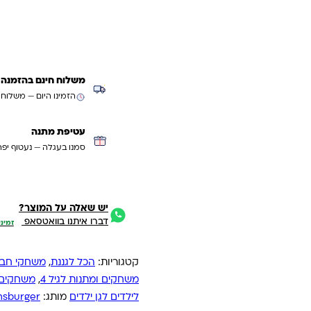
קנייה מהירה
משלוח חינם בהזמנה מעל ₪299 (למעט
הזמינו היום — משלוח
עטיפת מתנה
סמנו בעגלה — נעטוף יפה
יש שאלה על המוצר?
דברו איתנו בוואטסאפ
זמיני
קטגוריות:
הכל לגננת
,
משחקי חברה
משחקים ומתנות לגיל 4
,
משחקים ו
לילדים לגן ילדים
מותג:
nsburger