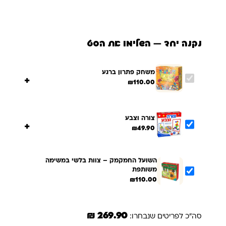
נקנה יחד — השלימו את הסט
משחק פתרון ברגע
+
₪
110.00
צורה וצבע
+
₪
49.90
השועל החמקמק – צוות בלשי במשימה
משותפת
₪
110.00
269.90 ₪
סה"כ לפריטים שנבחרו: