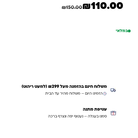
₪
110.00
המחיר הנוכחי הוא: ₪110.00.
המחיר המקורי היה: ₪150.00.
המשחק מכיל 110 כרטיסים מגנטים
חיסכון
40.00
₪
₪
150.00
במלאי
כמות של משחק פתרון ברגע
הוספה לסל
קנייה מהירה
משלוח חינם בהזמנה מעל ₪299 (למעט ריהוט)
הזמינו היום — משלוח מהיר עד הבית
עטיפת מתנה
סמנו בעגלה — נעטוף יפה ונצרף ברכה