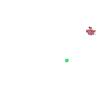
— אנחנו כאן. תמיד.
החנות המובילה לצעצועים, מכשירי כתיבה, חומרי יצירה וציוד לגני ילדים
ובתי ספר. שירות אישי, מחירים הוגנים ואלפי לקוחות מרוצים.
◎
f
ראשי
גננות ומוסדות
הסיפור שלנו
התחבר / הרשם
שאלות ותשובות
משאלות
לקוחות מספרים
מועדון לקוחות
תקנון האתר