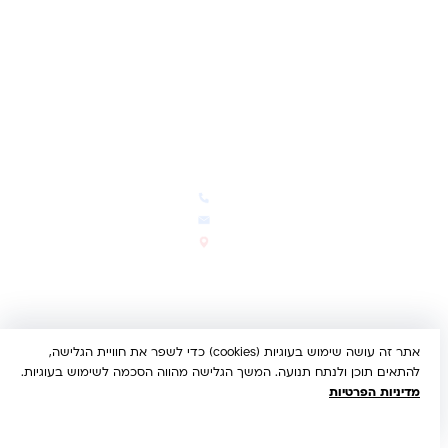
ביטול עסקה
משלוחים והחזרות
מדיניות פרטיות
הצהרת נגישות
הבלוג של קינדי
יצירת קשר
חדשות ועדכונים
צרו קשר
הבלוג שלנו
03-5293383
המבצעים החמים
office@kindertoys.co.il
החדשים והמומלצים
הרב יעקב לנדא 7, בני ברק
סטטוס הזמנה
א'-ה' 10:00-21:00 • ו' 10:00-
14:00
אתר זה עושה שימוש בעוגיות (cookies) כדי לשפר את חוויית הגלישה,
© 2026 קינדר טויס • כל הזכויות שמורות •
הצהרת נגישות
להתאים תוכן ולנתח תנועה. המשך הגלישה מהווה הסכמה לשימוש בעוגיות.
UX/UI & Dev by
Multi Digital
מדיניות הפרטיות
תשלום מאובטח:
Bit
PayPal
ISRACARD
MC
VISA
הבנתי, מאשר/ת