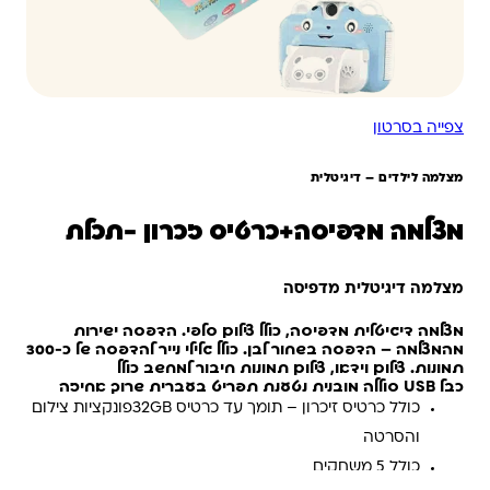
צפייה בסרטון
מצלמה לילדים – דיגיטלית
מצלמה מדפיסה+כרטיס זכרון -תכלת
מצלמה דיגיטלית מדפיסה
מצלמה דיגיטלית מדפיסה, כולל צילום סלפי. הדפסה ישירות
מהמצלמה – הדפסה בשחור לבן. כולל גלילי נייר להדפסה של כ-300
תמונות. צילום וידאו, צילום תמונות חיבור למחשב כולל
כבל USB סוללה מובנית נטענת תפריט בעברית שרוך אחיזה
כולל כרטיס זיכרון – תומך עד כרטיס 32GBפונקציות צילום
והסרטה
כולל 5 משחקים