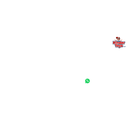
— אנחנו כאן. תמיד.
החנות המובילה לצעצועים, מכשירי כתיבה, חומרי יצירה וציוד לגני ילדים
ובתי ספר. שירות אישי, מחירים הוגנים ואלפי לקוחות מרוצים.
◎
f
ראשי
גננות ומוסדות
הסיפור שלנו
התחבר / הרשם
שאלות ותשובות
משאלות
לקוחות מספרים
מועדון לקוחות
תקנון האתר