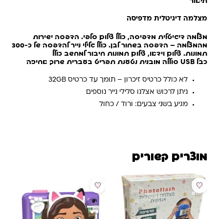
תיאור
מצלמה דיגיטלית מדפיסה
מצלמה דיגיטלית מדפיסה, כולל צילום סלפי. הדפסה ישירות
מהמצלמה – הדפסה בשחור לבן. כולל גלילי נייר להדפסה של כ-300
תמונות. צילום וידאו, צילום תמונות חיבור למחשב כולל
כבל USB סוללה מובנית נטענת תפריט בעברית שרוך אחיזה
לא כולל כרטיס זיכרון – תומך עד כרטיס 32GB
ניתן לרכוש אצלנו סלילי נייר נוספים
מגיע בשני צבעים: ורוד / כחול
מוצרים קשורים
מבצע
חדש