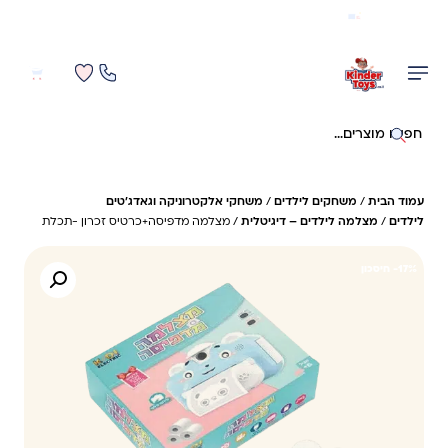
משלוח מהיר חינם בקניה מעל 299 ₪ (למעט ריהוט)
0
0
חיפוש באתר
עמוד הבית
/
משחקים לילדים
/
משחקי אלקטרוניקה וגאדג'טים
לילדים
/
מצלמה לילדים – דיגיטלית
/ מצלמה מדפיסה+כרטיס זכרון -תכלת
17%- חיסכון