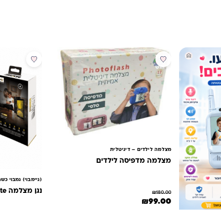
מבצע
מבצע
חדש
מצלמה לילדים – דיגיטלית
מצלמה מדפיסה לילדים
(גיימבוי) גמבוי כש
נגן מצלמה Ultra GT lite
₪
180.00
המחיר המקורי היה: ₪180.00.
המחיר הנוכחי הוא: ₪99.00.
₪
99.00
למוצר זה יש מספר סוגים. ניתן לבחור את האפשרויות בע