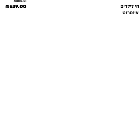
₪
800.00
המחיר המקורי היה
המחי
₪
639.00
י לילדים
אינטרנט
₪89.0.
תשובות
מון. במיוחד כשמדובר במשחקים ומתנות לילדים
— משהו שחייב להיות מדויק, איכותי ומתאים באמת. ב-Kinder Toys תמצאו שירות אישי, ליווי
לידיים שלכם. אנחנו כאן כדי שתוכלו להזמין
חון ובשמחה.