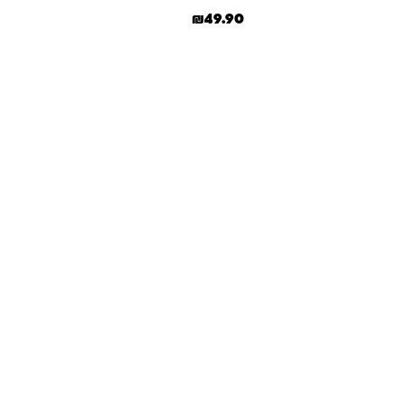
: ₪800.00.
ר הנוכחי הוא: ₪639.00.
₪
49.90
למוצר זה יש מספר סוגים. ניתן לבחור את ה