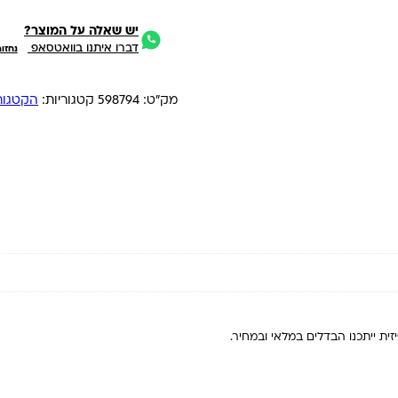
יש שאלה על המוצר?
דברו איתנו בוואטסאפ
נחזו
מק"ט:
598794
קטגוריות:
הקטגוריה 
ית ייתכנו הבדלים במלאי ובמחיר.