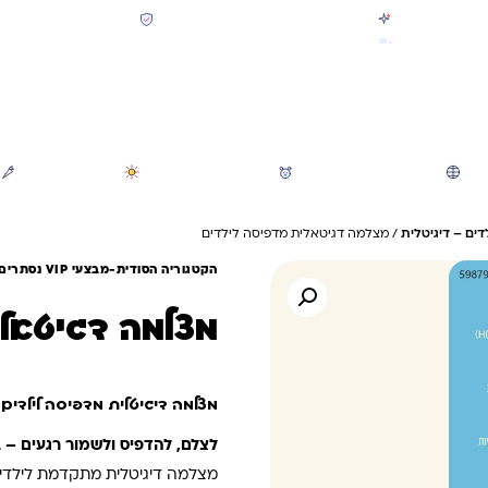
קולקציית חזרה לבית הספר 2026 נחתה
תשלום מאובטח SSL + PCI
משלוח מהיר חינם בקניה מעל 299 ₪ (למעט ריהוט)
חיפוש
משחקי חצר וגינה
הכל לגננת ולגן
מוצרי קיץ
ים – דיגיטלית
/ מצלמה דגיטאלית מדפיסה לילדים
הקטגוריה הסודית-מבצעי VIP נסתרים
מצלמה דגיטאלי
מצלמה דיגיטלית מדפיסה לילדים
לצלם, להדפיס ולשמור רגעים – 
מצלמה דיגיטלית מתקדמת לילדים