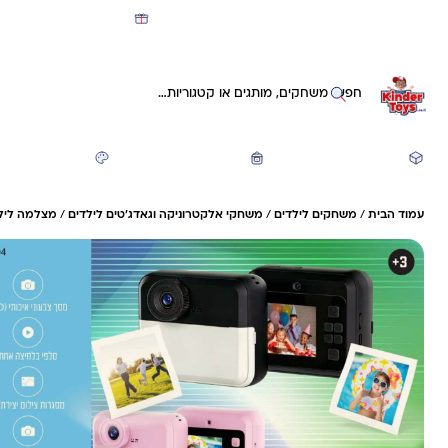
מועדון קינדי -קאשבק 5% חזרה על כל קנייה
חיפוש באתר
משחקים ותעסוקה
חזרה לבית הספר
יצירה ואומנות
עמוד הבית
/
משחקים לילדים
/
משחקי אלקטרוניקה וגאדג'טים לילדים
/
מצלמה לילד