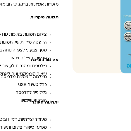
מזכרות אמיתיות ברגע. שילוב מוש
תכונות עיקריות
צילום תמונות באיכות HD
מ
הדפסה מיידית של תמונות
מסך צבעוני לצפייה נוחה ב
אפשרות צילום וידאו
מה כלול בערכה
פילטרים ומסגרות לעיצוב יצ
עיצוב קומפקטי ונוח לאחיז
מצלמה דיגיטלית מדפיסה
כבל טעינה USB
גליל נייר להדפסה
הוראות שימוש
יתרונות המוצר
מעודד יצירתיות, דמיון וביטו
מפתח כישורי צילום ותיעוד