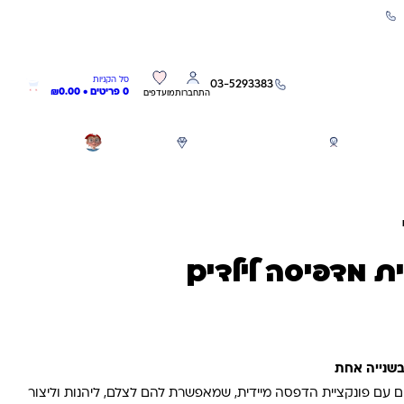
שירות אישי 03-5293383
0
0
סל הקניות
03-5293383
0 פריטים •
0.00
₪
התחברות
מועדפים
חגים
משחקים לפי גילאים
מותגים
GIFT CARD
ת מדפיסה לילדים
בשנייה אחת
 עם פונקציית הדפסה מיידית, שמאפשרת להם לצלם, ליהנות וליצור