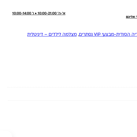
א'-ה' 10:00-21:00 • ו' 10:00-14:00
ר אליכם
הסודית-מבצעי VIP נסתרים
,
מצלמה לילדים – דיגיטלית