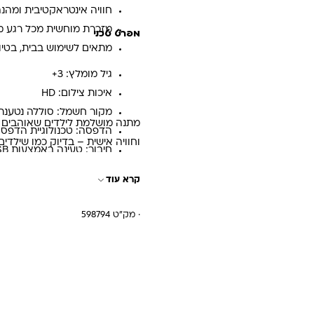
חוויה אינטראקטיבית ומהנ
מזכרת מוחשית מכל רגע מ
מפרט טכני
מתאים לשימוש בבית, בטיול
גיל מומלץ: 3+
איכות צילום: HD
מקור חשמל: סוללה נטענת
מתנה מושלמת לילדים שאוהבים לצ
הדפסה: טכנולוגיית הדפסה 
וחוויה אישית – בדיוק כמו שילדים
חיבור: טעינה באמצעות USB
קרא עוד
· מק"ט 598794