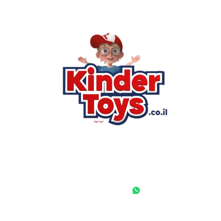
רא
הסי
שא
לק
מוע
תק
בי
מש
מדי
הצ
הבל
יצ
החנות המובילה לצעצועים, מכשירי כתיבה, חומרי יצירה וציוד לגני
ילדים ובתי ספר. שירות אישי, מחירים הוגנים ואלפי לקוחות מרוצים.
◎
f