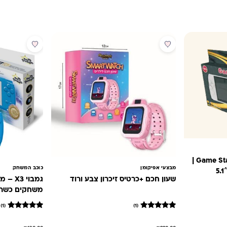
מבצע
מבצע
גמבוי כשר G7 XL מבית Game Star |
מבצעי אפיקומן
כוכב המשחק
שעון חכם +כרטיס זיכרון צבע ורוד
משחקים כשרי
(1)
(1)
1
מדורג
1
מדורג
₪349.00.
5
5