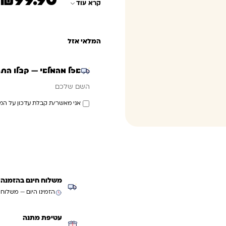
₪
99.90
קרא עוד
המלאי אזל
אזל מהמלאי — קבלו הת
אימייל
השם שלכם
אני מאשר/ת קבלת עדכון על המ
משלוח חינם בהזמנה מעל ₪299 (למעט
הזמינו היום — משלוח
עטיפת מתנה