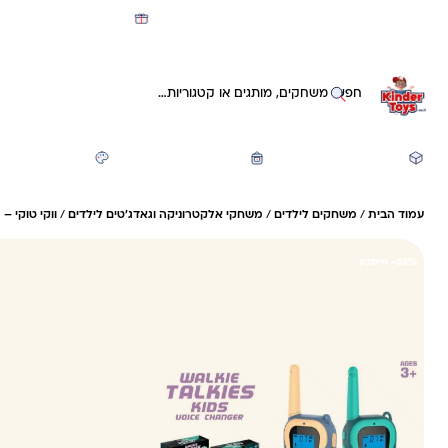
מועדון קינדי -קאשבק 5% חזרה על כל קנייה
חיפוש באתר
משחקים ותעסוקה
חזרה לבית הספר
יצירה ואומנות
עמוד הבית
/
משחקים לילדים
/
משחקי אלקטרוניקה וגאדג'טים לילדים
/
ווקי טוקי –
33%- חיסכון