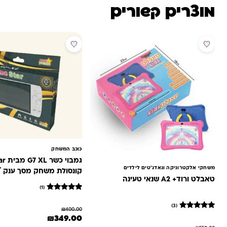
מוצרים קשורים
מבצע
מבצע
כוכב המשחק
משחקי אלקטרוניקה וגאדג'טים לילדים
קונסולת משחק מסך ענק 5.1″
טאבלט ורוד+ A2 שנאי טעינה
(1)
1
מדורג
5
(3)
₪
400.00
מתוך 5
3
מדורגים
המחיר המקורי היה: ₪400.00.
המחיר הנוכחי הוא: 
₪
349.00
מבוסס על
5