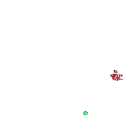
מילה אחרונה, מהלב
Kinder Toys היא לא רק חנות — היא בית למשחק, גילוי וחיבור
משפחתי. אם משהו לא ברור, חסר, או אתם פשוט רוצים להתייעץ
— אנחנו כאן. תמיד.
החנות המובילה לצעצועים, מכשירי כתיבה, חומרי יצירה וציוד לגני ילדים
ובתי ספר. שירות אישי, מחירים הוגנים ואלפי לקוחות מרוצים.
◎
f
ראשי
גננות ומוסדות