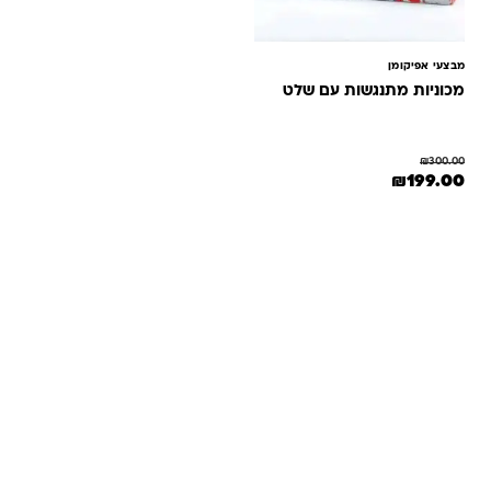
מבצעי אפיקומן
מכוניות מתנגשות עם שלט
₪
300.00
המחיר המקורי היה: ₪300.00.
המחיר הנוכחי הוא: ₪199.00.
₪
199.00
שאלות ותשובות
אנחנו יודעים שלקנות אונליין זה עניין של אמון. במיוחד כשמדובר
במשחקים ומתנות לילדים — משהו שחייב להיות מדויק, איכותי
ומתאים באמת. ב-Kinder Toys תמצאו שירות אישי, ליווי והכוונה