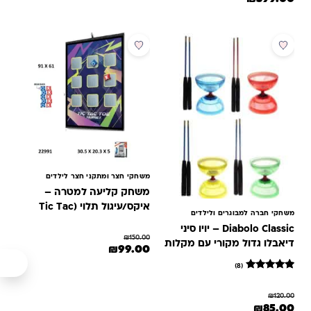
מבוסס על
דירוגים של
לקוחות
מבצע
מבצע
משחקי חצר ומתקני חצר לילדים
משחק קליעה למטרה –
איקס/עיגול תלוי (Tic Tac
משחקי חברה למבוגרים ולילדים
Toe)
Diabolo Classic – יויו סיני
₪
150.00
דיאבלו גדול מקורי עם מקלות
המחיר המקורי היה: ₪150.00.
המחיר הנוכחי הוא: ₪99.00.
₪
99.00
FRP מקצועיים
(8)
8
מדורגים
5
₪
120.00
מתוך 5
המחיר המקורי היה: ₪120.00.
המחיר הנוכחי הוא: ₪85.00.
₪
85.00
מבוסס על