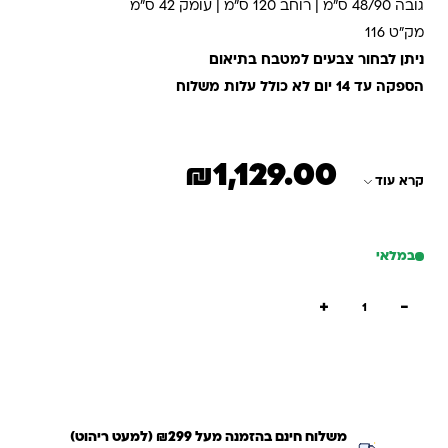
גובה 48/90 ס"מ | רוחב 120 ס"מ | עומק 42 ס"מ
מק"ט 116
ניתן לבחור צבעים למטבח בתיאום
הספקה עד 14 יום לא כולל עלות משלוח
₪
1,129.00
קרא עוד
במלאי
כמות של מטבח 2 כיורים + מדפים
+
−
הוספה לסל
קנייה מהירה
משלוח חינם בהזמנה מעל ₪299 (למעט ריהוט)