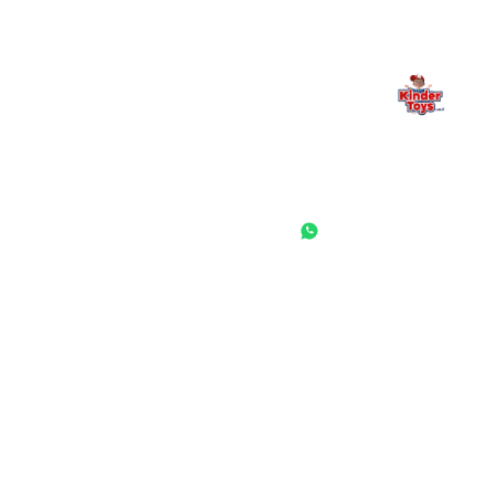
החנות המובילה לצעצועים, מכשירי כתיבה, חומרי יצירה וציוד לגני ילדים
ובתי ספר. שירות אישי, מחירים הוגנים ואלפי לקוחות מרוצים.
◎
f
ראשי
גננות ומוסדות
הסיפור שלנו
התחבר / הרשם
שאלות ותשובות
משאלות
לקוחות מספרים
מועדון לקוחות
תקנון האתר
ביטול עסקה
משלוחים והחזרות