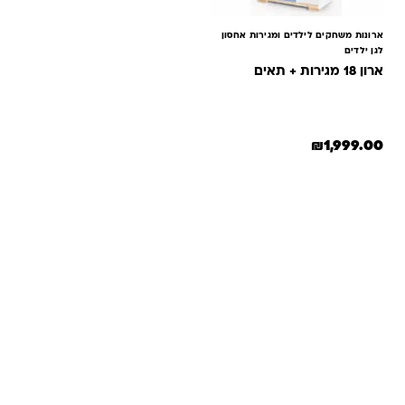
ארונות משחקים לילדים ומגירות אחסון
לגן ילדים
ארון 18 מגירות + תאים
₪
1,999.00
שאלות ותשובות
אנחנו יודעים שלקנות אונליין זה עניין של אמון. במיוחד כשמדובר
במשחקים ומתנות לילדים — משהו שחייב להיות מדויק, איכותי
ומתאים באמת. ב-Kinder Toys תמצאו שירות אישי, ליווי והכוונה