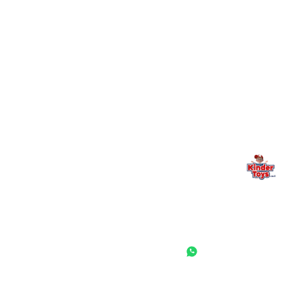
מילה אחרונה, מהלב
Kinder Toys היא לא רק חנות — היא בית למשחק, גילוי וחיבור
משפחתי. אם משהו לא ברור, חסר, או אתם פשוט רוצים להתייעץ
— אנחנו כאן. תמיד.
החנות המובילה לצעצועים, מכשירי כתיבה, חומרי יצירה וציוד לגני ילדים
ובתי ספר. שירות אישי, מחירים הוגנים ואלפי לקוחות מרוצים.
◎
f
ראשי
גננות ומוסדות