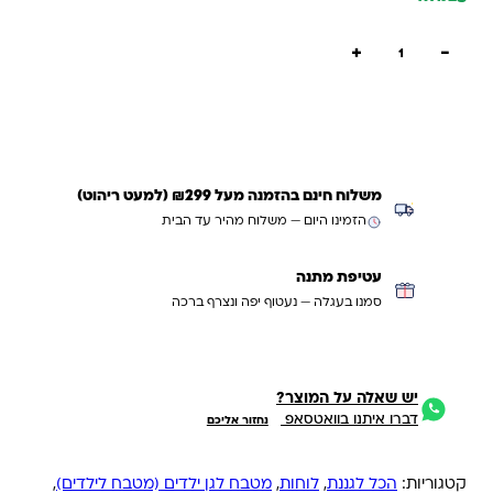
כמות של מטבח לגני ילדים 2 מטר
+
−
הוספה לסל
קנייה מהירה
משלוח חינם בהזמנה מעל ₪299 (למעט ריהוט)
הזמינו היום — משלוח מהיר עד הבית
עטיפת מתנה
סמנו בעגלה — נעטוף יפה ונצרף ברכה
יש שאלה על המוצר?
דברו איתנו בוואטסאפ
נחזור אליכם
קטגוריות:
הכל לגננת
,
לוחות
,
מטבח לגן ילדים (מטבח לילדים)
,