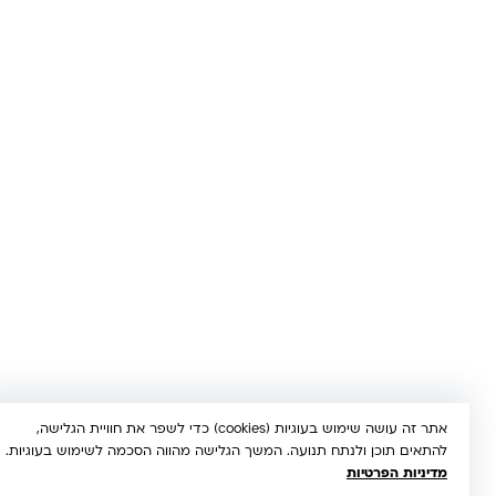
© 2026 קינדר טויס • כל הזכויות שמורות •
הצהרת נגישות
UX/UI & Dev by
Multi Digital
תשלום מאובטח:
Bit
PayPal
ISRACARD
MC
VISA
אתר זה עושה שימוש בעוגיות (cookies) כדי לשפר את חוויית הגלישה,
להתאים תוכן ולנתח תנועה. המשך הגלישה מהווה הסכמה לשימוש בעוגיות.
מדיניות הפרטיות