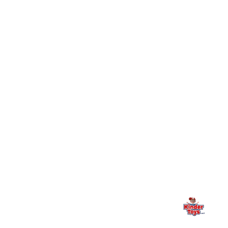
Toys וכיצד מצטרפים?
חיפשתי באתר משחק/מוצר מסוים והוא אזל מהמלאי. מה
+
עושים?
+
יש חנות פיזית? איפה היא ומתי אפשר לבקר בה?
מילה אחרונה, מהלב
Kinder Toys היא לא רק חנות — היא בית למשחק, גילוי וחיבור
משפחתי. אם משהו לא ברור, חסר, או אתם פשוט רוצים להתייעץ
— אנחנו כאן. תמיד.