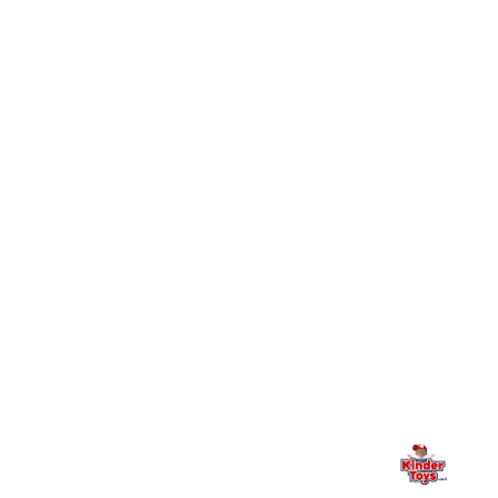
+
Toys וכיצד מצטרפים?
חיפשתי באתר משחק/מוצר מסוים והוא אזל מהמלאי. מה
+
עושים?
+
יש חנות פיזית? איפה היא ומתי אפשר לבקר בה?
מילה אחרונה, מהלב
Kinder Toys היא לא רק חנות — היא בית למשחק, גילוי וחיבור
משפחתי. אם משהו לא ברור, חסר, או אתם פשוט רוצים להתייעץ
— אנחנו כאן. תמיד.