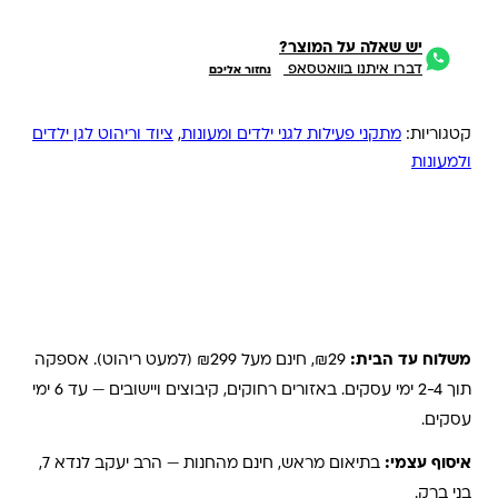
יש שאלה על המוצר?
דברו איתנו בוואטסאפ
נחזור אליכם
קטגוריות:
מתקני פעילות לגני ילדים ומעונות
,
ציוד וריהוט לגן ילדים
ולמעונות
משלוחים והחזרות
משלוח עד הבית:
₪29, חינם מעל ₪299 (למעט ריהוט). אספקה
תוך 2-4 ימי עסקים. באזורים רחוקים, קיבוצים ויישובים — עד 6 ימי
עסקים.
איסוף עצמי:
בתיאום מראש, חינם מהחנות — הרב יעקב לנדא 7,
בני ברק.