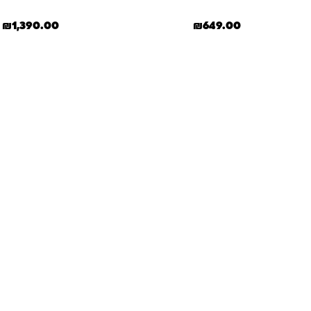
₪
1,390.00
₪
649.00
תשובות
מון. במיוחד כשמדובר במשחקים ומתנות לילדים
— משהו שחייב להיות מדויק, איכותי ומתאים באמת. ב-Kinder Toys תמצאו שירות אישי, ליווי
לידיים שלכם. אנחנו כאן כדי שתוכלו להזמין
חון ובשמחה.
+