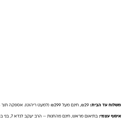
משלוחים והחזרות
משלוח עד הבית:
₪29, חינם מעל ₪299 (למעט ריהוט). אספקה תוך 2-4 ימי עסקים. באזורים רחוקים, קיבוצים ויישובים — עד 6 ימי עסקים.
איסוף עצמי:
בתיאום מראש, חינם מהחנות — הרב יעקב לנדא 7, בני ברק.