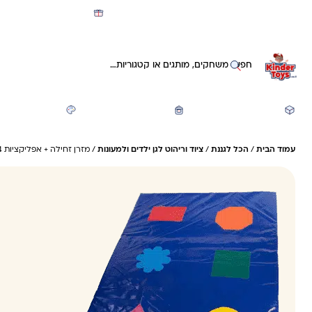
מועדון קינדי -קאשבק 5% חזרה על כל קנייה
חיפוש באתר
משחקים ותעסוקה
חזרה לבית הספר
יצירה ואומנות
עמוד הבית
/
הכל לגננת
/
ציוד וריהוט לגן ילדים ולמעונות
/ מזרן זחילה + אפליקציות 4*140*200 ס"מ ספוג לבן