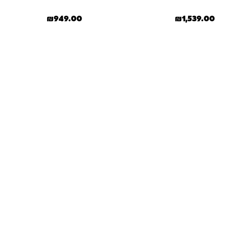
₪
949.00
₪
1,539.00
למוצר זה יש מספר סוגים. ניתן לבחור את האפשרויות בעמוד המוצר
שאלות ו
אנחנו יודעים שלקנות אונליין זה עניין של א
והכוונה מהלב — מההזמנה ועד שהחנות מגיעה 
ברוגע, בביט
איך מבצעים הזמנה באתר?