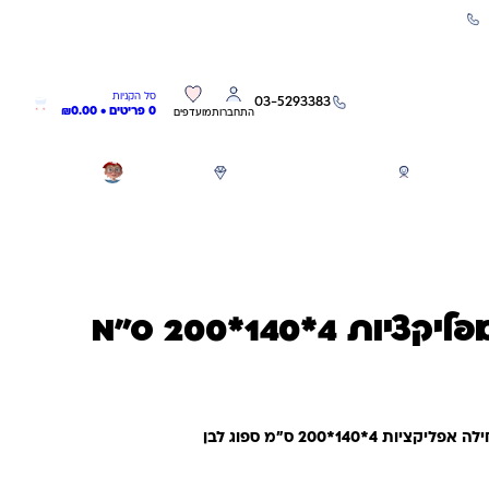
שירות אישי 03-5293383
0
0
סל הקניות
03-5293383
0 פריטים •
0.00
₪
התחברות
מועדפים
חגים
משחקים לפי גילאים
מותגים
GIFT CARD
מזרן זחילה + אפליקציות 4*140*200 ס"מ
*200 ס"מ ספוג לבן