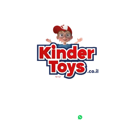
רא
הסי
שא
לק
מוע
תק
בי
מש
מדי
הצ
הבל
יצ
החנות המובילה לצעצועים, מכשירי כתיבה, חומרי יצירה וציוד לגני
ילדים ובתי ספר. שירות אישי, מחירים הוגנים ואלפי לקוחות מרוצים.
◎
f