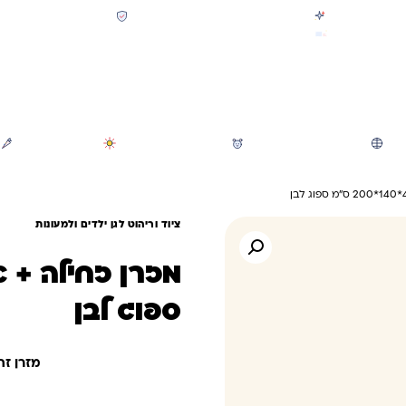
קולקציית חזרה לבית הספר 2026 נחתה
תשלום מאובטח SSL + PCI
משלוח מהיר חינם בקניה מעל 299 ₪ (למעט ריהוט)
חיפוש
משחקי חצר וגינה
הכל לגננת ולגן
מוצרי קיץ
ציוד וריהוט לגן ילדים ולמעונות
ספוג לבן
מזרן זחילה אפליקציות 4*140