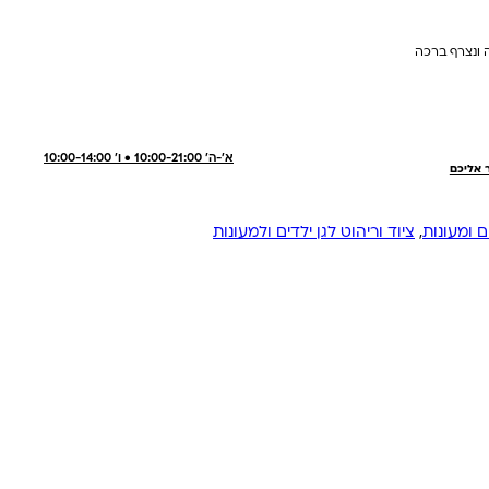
 ונצרף ברכה
א'-ה' 10:00-21:00 • ו' 10:00-14:00
ר אליכם
ם ומעונות
,
ציוד וריהוט לגן ילדים ולמעונות