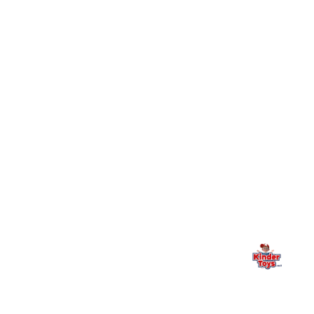
חיפשתי באתר משחק/מוצר מסוים והוא אזל מהמלאי. מה
+
עושים?
+
יש חנות פיזית? איפה היא ומתי אפשר לבקר בה?
מילה אחרונה, מהלב
Kinder Toys היא לא רק חנות — היא בית למשחק, גילוי וחיבור
משפחתי. אם משהו לא ברור, חסר, או אתם פשוט רוצים להתייעץ
— אנחנו כאן. תמיד.
החנות המובילה לצעצועים, מכשירי כתיבה, חומרי יצירה וציוד לגני ילדים
ובתי ספר. שירות אישי, מחירים הוגנים ואלפי לקוחות מרוצים.