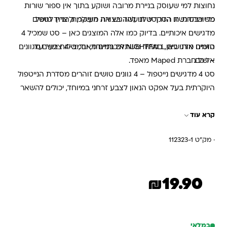
נחוצות למי שעוסק בניירת מרובה ושוקע בתוך אין ספור שורות
משורבטות. זו הדרך שלנו להדגיש את העיקר, ולהניח לטפל.
כדי שהדגשת הטקסט תיעשה בצורה מושלמת, צריך טושים
מדגישים איכותיים. בדיוק כמו אלה המוצגים כאן – סט שמכיל 4
הזמינו אותו כאן, במחיר משתלם במיוחד, ובמשלוח ישיר עד
טושים מדגישים NIGHTFALL איכותיים מאוד, ב-4 צבעים מגוונים
אליכם.
– של חברת Maped מאפד.
סט 4 מדגישים נייטפול – 4 גוונים טושים זוהרים מסדרת הנייטפול
היוקרתית בעל אפקט הנאון לצבע זרחני במיוחד, יכולים להשאר
פתוח זמן רב ולא מתייבישים כותבים 280 מטר ( כפול 20 ממדגיש
רגיל )
קרא עוד
· מק"ט 112323-1
₪
19.90
במלאי