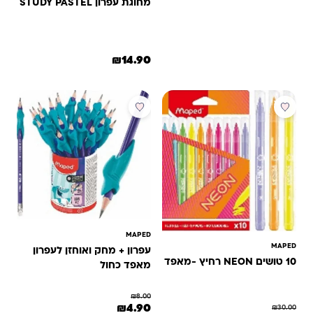
מחוגת עפרון STUDY PASTEL
₪
14.90
למוצר זה יש מספר סוגים. ניתן לב
מבצע
מבצע
MAPED
MAPED
עפרון + מחק ואוחזן לעפרון
10 טושים NEON רחיץ -מאפד
מאפד כחול
₪
8.00
המחיר המקורי היה: ₪8.00.
המחיר הנוכחי הוא: ₪4.90.
₪
4.90
₪
30.00