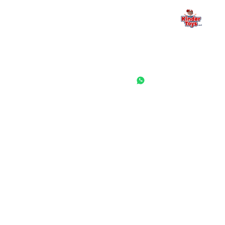
החנות המובילה לצעצועים, מכשירי כתיבה, חומרי יצירה וציוד לגני ילדים
ובתי ספר. שירות אישי, מחירים הוגנים ואלפי לקוחות מרוצים.
◎
f
ראשי
גננות ומוסדות
הסיפור שלנו
התחבר / הרשם
שאלות ותשובות
משאלות
לקוחות מספרים
מועדון לקוחות
תקנון האתר
ביטול עסקה
משלוחים והחזרות
מדיניות פרטיות
הצהרת נגישות
הבלוג של קינדי