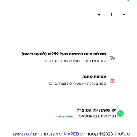
כמות של מארז 4 טושים מדגישים NIGHTFALL
+
−
הוספה לסל
קנייה מהירה
משלוח חינם בהזמנה מעל ₪299 (למעט ריהוט)
הזמינו היום — משלוח מהיר עד הבית
עטיפת מתנה
סמנו בעגלה — נעטוף יפה ונצרף ברכה
יש שאלה על המוצר?
דברו איתנו בוואטסאפ
זמינים עכשיו
מק"ט:
112323-1
קטגוריות:
MAPED-מאפד
,
מרקרים / מדגישים