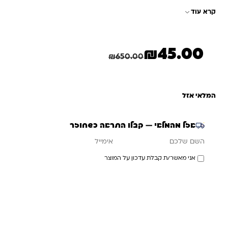
קרא עוד
₪
45.00
המחיר הנוכחי הוא: ₪45.00.
המחיר המקורי היה: ₪650.00.
חיסכון
605.00
₪
₪
650.00
המלאי אזל
אזל מהמלאי — קבלו התראה כשחוזר
אימייל
השם שלכם
אני מאשר/ת קבלת עדכון על המוצר
עדכנו אותי כשחוזר