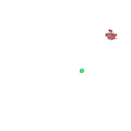
החנות המובילה לצעצועים, מכשירי כתיבה, חומרי יצירה וציוד לגני ילדים
ובתי ספר. שירות אישי, מחירים הוגנים ואלפי לקוחות מרוצים.
◎
f
ראשי
גננות ומוסדות
הסיפור שלנו
התחבר / הרשם
שאלות ותשובות
משאלות
לקוחות מספרים
מועדון לקוחות
תקנון האתר
ביטול עסקה