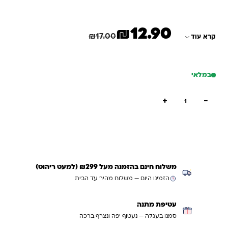
₪
12.90
המחיר הנוכחי הוא: ₪12.90.
המחיר המקורי היה: ₪17.00.
חיסכון
4.10
₪
₪
17.00
קרא עוד
במלאי
כמות של לוח מטלות יומי היהודי-בנים כחול
+
−
הוספה לסל
קנייה מהירה
משלוח חינם בהזמנה מעל ₪299 (למעט ריהוט)
הזמינו היום — משלוח מהיר עד הבית
עטיפת מתנה
סמנו בעגלה — נעטוף יפה ונצרף ברכה