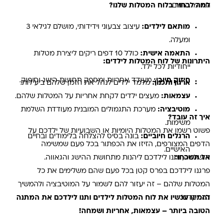
תחומי החיים.
למה לבחור בלוח המטלות שלנו?
מותאם לילדים:
עיצוב צבעוני וידידותי, מושלם לגילאי 3
ומעלה.
התאמה אישית:
כולל 10 דפים ריקים ליצירת מטלות
היתרונות של לוח המטלות לילדים:
ייחודיות לכל ילד.
חיזוק חיובי:
מעודד אחריות ומספק תחושת הישג וסיפוק.
ארגון ותכנון:
מלמד ילדים לנהל את הזמן שלהם ביעילות.
עצמאות:
מעצים ילדים לקחת אחריות על המטלות שלהם.
מוטיבציה:
מערכת התגמולים המובנית מעודדת השלמת
איך זה עובד?
משימות.
פשוט רשמו את המטלות היומיות או השבועיות של ילדכם על
הרגלים חיוביים:
בונה בסיס להצלחה בלימודים ובחיים
הדפים המצורפים, הזיזו את הכפתור בכל פעם שמשימה
האישיים.
אל תשכחו:
הושלמה, ותנו לילדכם ליהנות מתחושת ההישג והגאווה.
פרגנו לילדכם בפרס קטן בכל פעם שהם משלימים את כל
המטלות שלהם – זה יעזור להם לשמור על המוטיבציה ולהמשיך
להתקדם!
הזמינו עכשיו את לוח המטלות לילדים ותנו לילדכם את המתנה
הטובה ביותר – עצמאות, אחריות ושמחה!