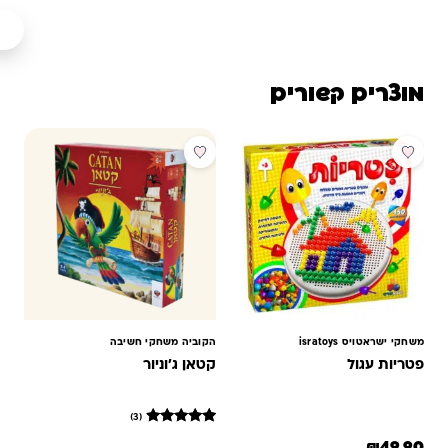
מוצרים קשורים
מבצע
משחקי ישראטויס isratoys
הקוביה משחקי חשיבה
פטריות עגול
קטאן ג'וניור
(3)
3
מדורגים
₪
49.90