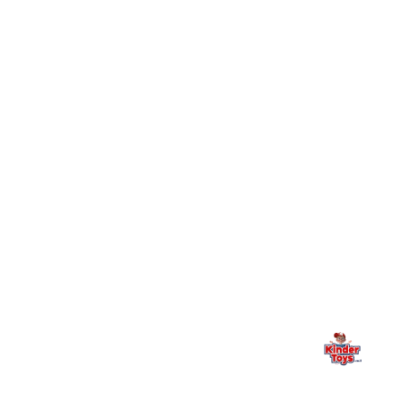
חיפשתי באתר משחק/מוצר מסוים והוא אזל מהמלאי. מה
+
עושים?
+
יש חנות פיזית? איפה היא ומתי אפשר לבקר בה?
מילה אחרונה, מהלב
Kinder Toys היא לא רק חנות — היא בית למשחק, גילוי וחיבור
משפחתי. אם משהו לא ברור, חסר, או אתם פשוט רוצים להתייעץ
— אנחנו כאן. תמיד.
החנות המובילה לצעצועים, מכשירי כתיבה, חומרי יצירה וציוד לגני ילדים