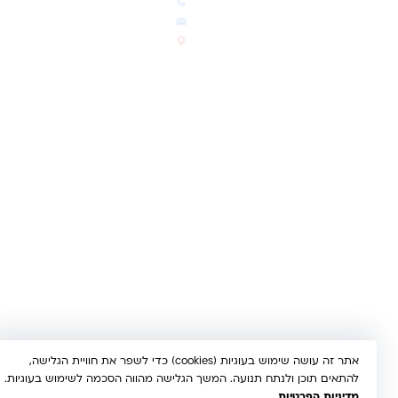
הבלוג שלנו
03-5293383
המבצעים החמים
office@kindertoys.co.il
החדשים והמומלצים
הרב יעקב לנדא 7, בני ברק
סטטוס הזמנה
א'-ה' 10:00-21:00 • ו' 10:00-
14:00
© 2026 קינדר טויס • כל הזכויות שמורות •
הצהרת נגישות
UX/UI & Dev by
Multi Digital
תשלום מאובטח:
Bit
PayPal
ISRACARD
MC
VISA
אתר זה עושה שימוש בעוגיות (cookies) כדי לשפר את חוויית הגלישה,
להתאים תוכן ולנתח תנועה. המשך הגלישה מהווה הסכמה לשימוש בעוגיות.
מדיניות הפרטיות