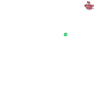
החנות המובילה לצעצועים, מכשירי כתיבה, חומרי יצירה וציוד לגני ילדים
ובתי ספר. שירות אישי, מחירים הוגנים ואלפי לקוחות מרוצים.
◎
f
ראשי
גננות ומוסדות
הסיפור שלנו
התחבר / הרשם
שאלות ותשובות
משאלות
לקוחות מספרים
מועדון לקוחות
תקנון האתר
ביטול עסקה
משלוחים והחזרות
מדיניות פרטיות
הצהרת נגישות
הבלוג של קינדי