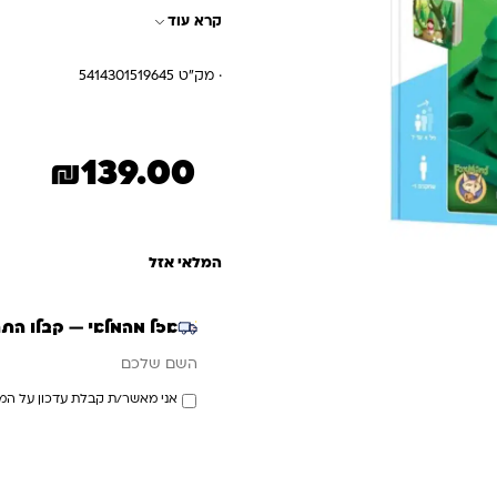
קרא עוד
עם הזאב! אך שימו לב! הזאב תמי
מסלולים אל הבית של סבתא: מסל
· מק"ט 5414301519645
ומיוחד עם טוויסט בסיפור!
₪
139.00
המלאי אזל
אזל מהמלאי — קבלו הת
אימייל
השם שלכם
אני מאשר/ת קבלת עדכון על המ