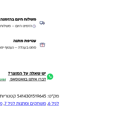
משלוח חינם בהזמנה מעל ₪299 (למעט
הזמינו היום — משלוח
עטיפת מתנה
סמנו בעגלה — נעטוף יפה
יש שאלה על המוצר?
דברו איתנו בוואטסאפ
זמיני
מק"ט:
5414301519645
קטגוריות
לגיל 6
,
משחקים ומתנות לגיל 7
,
מש