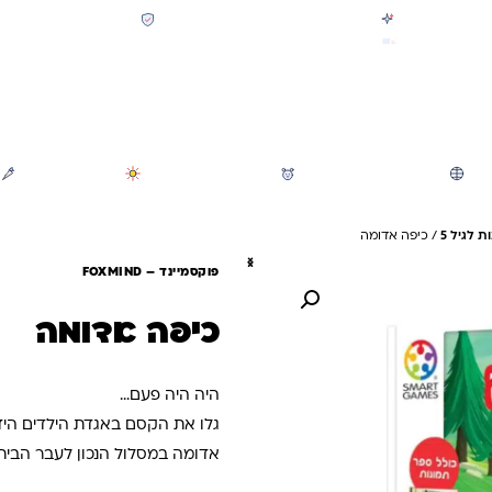
קולקציית חזרה לבית הספר 2026 נחתה
תשלום מאובטח SSL + PCI
משלוח מהיר חינם בקניה מעל 299 ₪ (למעט ריהוט)
חיפוש
משחקי חצר וגינה
הכל לגננת ולגן
מוצרי קיץ
 לגיל 5
/ כיפה אדומה
פוקסמיינד – FOXMIND
כיפה אדומה
היה היה פעם…
גלו את הקסם באגדת הילדים הי
אדומה במסלול הנכון לעבר הבי
על לוח המשחק. השתמשו בחלקי 