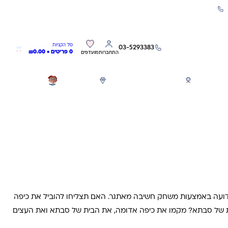
שירות אישי 03-5293383
0
0
סל הקניות
03-5293383
0 פריטים •
0.00
₪
התחברות
מועדפים
חגים
משחקים לפי גילאים
מותגים
GIFT CARD
דועה באמצעות משחק חשיבה מאתגר. האם תצליחו להוביל את כיפה
ת של סבתא? מקמו את כיפה אדומה, את הבית של סבתא ואת העצים
המשחק כדי ליצור את המסלול. לאחר מכן עיברו לשלב הבא ושחקו