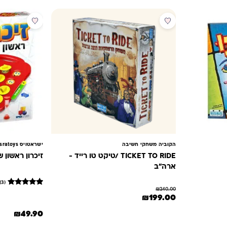
מבצע
הקוביה משחקי חשיבה
ישראטויס isratoys
TICKET TO RIDE /טיקט טו רייד -
זיכרון ראשון ש
ארה"ב
(3)
₪
240.00
3
מדורגים
המחיר המקורי היה: ₪240.00.
המחיר הנוכחי הוא: ₪199.00.
₪
199.00
5
מתוך 5
₪99.0.
₪
49.90
מבוסס על
דירוגים של