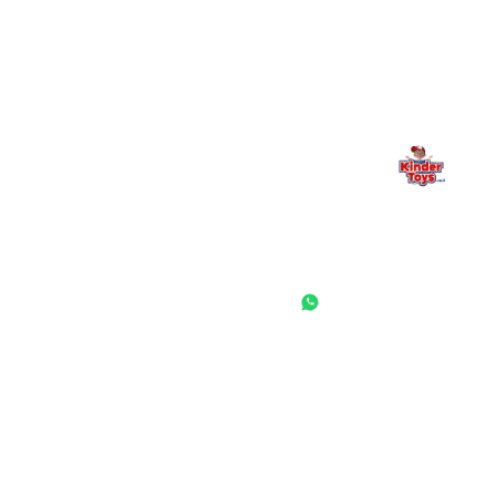
— אנחנו כאן. תמיד.
החנות המובילה לצעצועים, מכשירי כתיבה, חומרי יצירה וציוד לגני ילדים
ובתי ספר. שירות אישי, מחירים הוגנים ואלפי לקוחות מרוצים.
◎
f
ראשי
גננות ומוסדות
הסיפור שלנו
התחבר / הרשם
שאלות ותשובות
משאלות
לקוחות מספרים
מועדון לקוחות