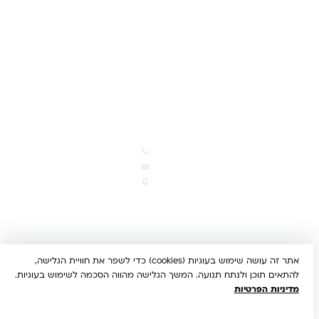
תקנון האתר
ביטול עסקה
משלוחים והחזרות
מדיניות פרטיות
הצהרת נגישות
הבלוג של קינדי
יצירת קשר
חדשות ועדכונים
צרו קשר
הבלוג שלנו
03-5293383
המבצעים החמים
office@kindertoys.co.il
החדשים והמומלצים
הרב יעקב לנדא 7, בני ברק
סטטוס הזמנה
א'-ה' 10:00-21:00 • ו' 10:00-
14:00
אתר זה עושה שימוש בעוגיות (cookies) כדי לשפר את חוויית הגלישה,
© 2026 קינדר טויס • כל הזכויות שמורות •
הצהרת נגישות
להתאים תוכן ולנתח תנועה. המשך הגלישה מהווה הסכמה לשימוש בעוגיות.
UX/UI & Dev by
Multi Digital
מדיניות הפרטיות
תשלום מאובטח:
Bit
PayPal
ISRACARD
MC
VISA
הבנתי, מאשר/ת