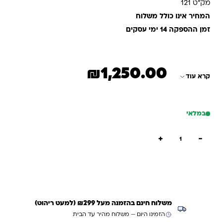
מק"ט 121
המחיר אינו כולל משלוח
זמן ההספקה 14 ימי עסקים
₪
1,250.00
קרא עוד
במלאי
כמות של כוורת 9 תאים + דלתות
+
−
הוספה לסל
קנייה מהירה
משלוח חינם בהזמנה מעל ₪299 (למעט ריהוט)
הזמינו היום — משלוח מהיר עד הבית