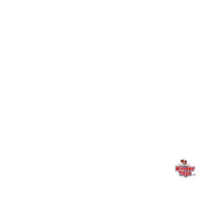
+
עושים?
+
יש חנות פיזית? איפה היא ומתי אפשר לבקר בה?
מילה אחרונה, מהלב
Kinder Toys היא לא רק חנות — היא בית למשחק, גילוי וחיבור
משפחתי. אם משהו לא ברור, חסר, או אתם פשוט רוצים להתייעץ
— אנחנו כאן. תמיד.
החנות המובילה לצעצועים, מכשירי כתיבה, חומרי יצירה וציוד לגני ילדים
ובתי ספר. שירות אישי, מחירים הוגנים ואלפי לקוחות מרוצים.