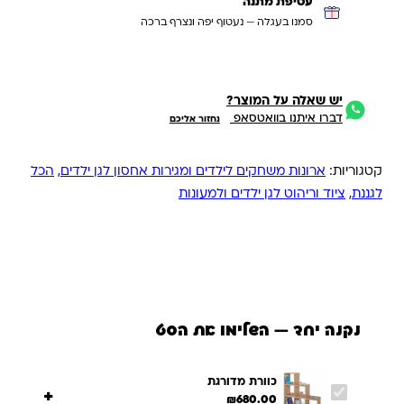
עטיפת מתנה
סמנו בעגלה — נעטוף יפה ונצרף ברכה
יש שאלה על המוצר?
דברו איתנו בוואטסאפ
נחזור אליכם
קטגוריות:
ארונות משחקים לילדים ומגירות אחסון לגן ילדים
,
הכל
לגננת
,
ציוד וריהוט לגן ילדים ולמעונות
נקנה יחד — השלימו את הסט
כוורת מדורגת
+
₪
680.00