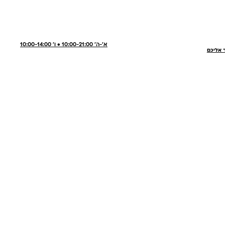
א'-ה' 10:00-21:00 • ו' 10:00-14:00
ר אליכם