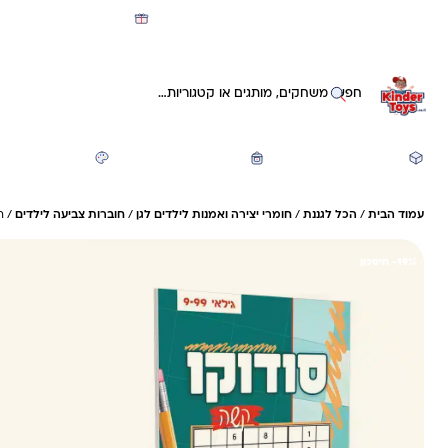
מועדון קינדי -קאשבק 5% חזרה על כל קנייה
חיפוש באתר
משחקים ותעסוקה
חזרה לבית הספר
יצירה ואומנות
עמוד הבית
/
הכל לגננת
/
חומרי יצירה ואמנות לילדים לגן
/
חוברות צביעה לילדים
/ ח
19%- חיסכון