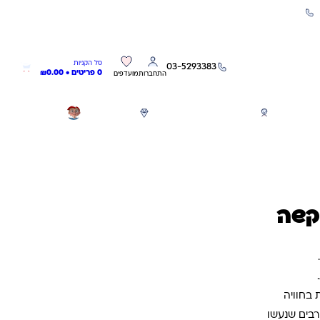
שירות אישי 03-5293383
0
0
סל הקניות
03-5293383
0 פריטים •
0.00
₪
התחברות
מועדפים
חגים
משחקים לפי גילאים
מותגים
GIFT CARD
קשה
בחוויה
רבים שנעשו