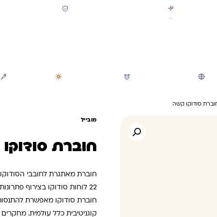
קולקציית חזרה לבית הספר 2026 נחתה
תשלום מאובטח SSL + PCI
משלוח מהיר חינם בקניה מעל 299 ₪ (למעט ריהוט)
חיפוש
משחקי חצר וגינה
הכל לגננת ולגן
מוצרי קיץ
וברת סודוקו קשה
מובייל
חוברת סודוקו 
חוברת מאתגרת לחובבי הסודוקו.
22 לוחות סודוקו בצירוף פתרונות.
חוברת סודוקו מאפשרת להתנסות 
קוגניטיבית כלל עולמית. מחקרים 