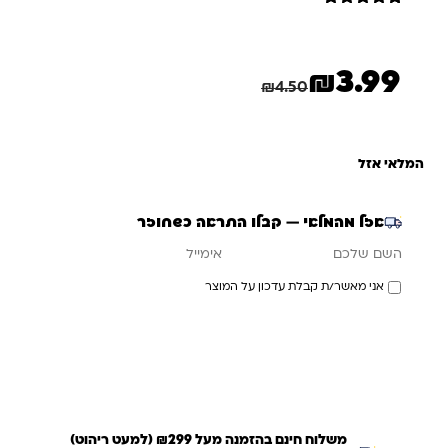
2
מדורגים
5
מתוך 5
מבוסס על
דירוגים של
₪
3.99
לקוחות
המחיר הנוכחי הוא: ₪3.99.
המחיר המקורי היה: ₪4.50.
חיסכון
0.51
₪
₪
4.50
המלאי אזל
אזל מהמלאי — קבלו התראה כשחוזר
אימייל
השם שלכם
אני מאשר/ת קבלת עדכון על המוצר
עדכנו אותי כשחוזר
משלוח חינם בהזמנה מעל ₪299 (למעט ריהוט)