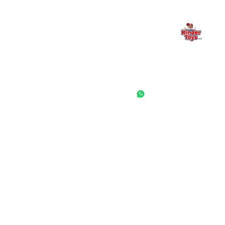
החנות המובילה לצעצועים, מכשירי כתיבה, חומרי יצירה וציוד לגני ילדים
ובתי ספר. שירות אישי, מחירים הוגנים ואלפי לקוחות מרוצים.
◎
f
ראשי
גננות ומוסדות
הסיפור שלנו
התחבר / הרשם
שאלות ותשובות
משאלות
לקוחות מספרים
מועדון לקוחות
תקנון האתר
ביטול עסקה
משלוחים והחזרות
מדיניות פרטיות