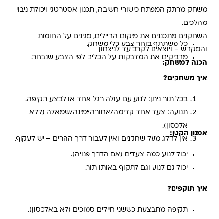
משחק מרתק המפתח כישורי חשיבה, תכנון אסטרטגי ויכולת ניבוי
מהלכים.
השחקנים מתכננים את מיקום החיילים, מגינים על החומות
כל משתתף בוחר צבע כלי משחק.
והמקדש – ויוצאים לקרב עד לניצחון
מדביקים את המדבקות על הכלים לפי הצבע שנבחר.
הכנה למשחק:
איך משחקים?
בכל תור ניתן: לנוע עם עולה רגל אחד או לבצע תקיפה.
תנועה: צעד אחד קדימה/אחורה/ימינה/שמאלה (ללא
אלכסון).
אמנון הקטן:
אין לדלג מעל שחקנים ואין לעבור דרך ההרים – יש לעקוף.
יכול לנוע כמה צעדים (אם הדרך פנויה).
יכול גם לנוע וגם לתקוף באותו תור.
איך תוקפים?
תקיפה מתבצעת כששני חיילים סמוכים (לא באלכסון).