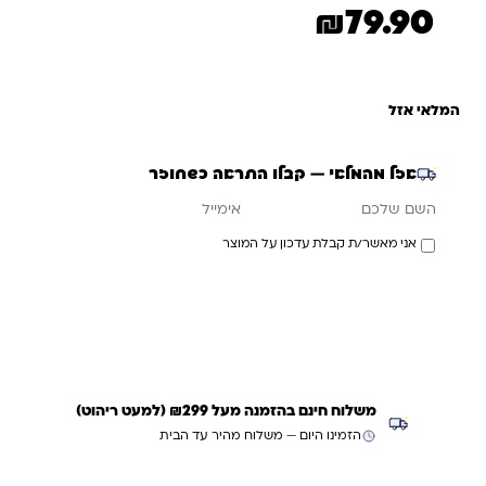
דירוגים של
₪
79.90
לקוחות
המלאי אזל
אזל מהמלאי — קבלו התראה כשחוזר
אימייל
השם שלכם
אני מאשר/ת קבלת עדכון על המוצר
עדכנו אותי כשחוזר
משלוח חינם בהזמנה מעל ₪299 (למעט ריהוט)
הזמינו היום — משלוח מהיר עד הבית