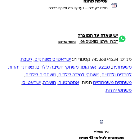
עטיפת מתנה
סמנו בעגלה — נעטוף יפה ונצרף ברכה
יש שאלה על המוצר?
דברו איתנו בוואטסאפ
נחזור אליכם
מק"ט:
74536874534
קטגוריות:
ישראטויס משחקים
,
לשבת
משפחתית
,
מבצעי אפיקומן
,
משחקי חשיבה לילדים
,
משחקי יהדות
לחרדים ולדתיים
,
משחקי למידה לילדים
,
משחקים לילדים
,
משחקים משפחתיים
תגיות:
אסטרטגיה
,
חשיבה
,
ישראטויס
,
משחקי יהדות
גיל מומלץ
משחקים לגילאי 12 שנים