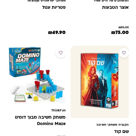
המשחקים של חיים שפיר
משחקי ישראטויס isratoys
אוצר הטבעות
פטריות עגול
₪
85.00
המחיר המקורי היה: ₪85.00.
המחיר הנוכחי הוא: ₪75.00.
₪
49.90
₪
75.00
מבצע
מבצע
ThinkFun
משחק חשיבה מבוך דומינו
Domino Maze
הקוביה משחקי חשיבה
שם קוד