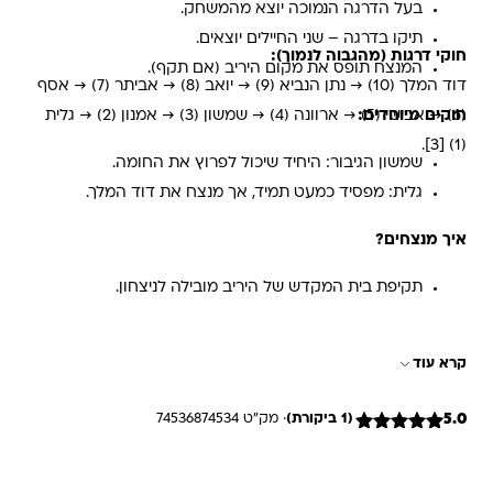
בעל הדרגה הנמוכה יוצא מהמשחק.
תיקו בדרגה – שני החיילים יוצאים.
חוקי דרגות (מהגבוה לנמוך):
המנצח תופס את מקום היריב (אם תקף).
דוד המלך (10) → נתן הנביא (9) → יואב (8) → אביתר (7) → אסף
חוקים מיוחדים:
(6) → אבישי (5) → ארוונה (4) → שמשון (3) → אמנון (2) → גלית
(1) [3].
שמשון הגיבור: היחיד שיכול לפרוץ את החומה.
גלית: מפסיד כמעט תמיד, אך מנצח את דוד המלך.
איך מנצחים?
תקיפת בית המקדש של היריב מובילה לניצחון.
קרא עוד
5.0
(1 ביקורת)
· מק"ט 74536874534
1
מדורג
5
מתוך 5
מבוסס על