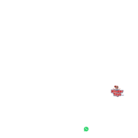
+
יש חנות פיזית? איפה היא ומתי אפשר לבקר בה?
מילה אחרונה, מהלב
Kinder Toys היא לא רק חנות — היא בית למשחק, גילוי וחיבור
משפחתי. אם משהו לא ברור, חסר, או אתם פשוט רוצים להתייעץ
— אנחנו כאן. תמיד.
החנות המובילה לצעצועים, מכשירי כתיבה, חומרי יצירה וציוד לגני ילדים
ובתי ספר. שירות אישי, מחירים הוגנים ואלפי לקוחות מרוצים.
◎
f