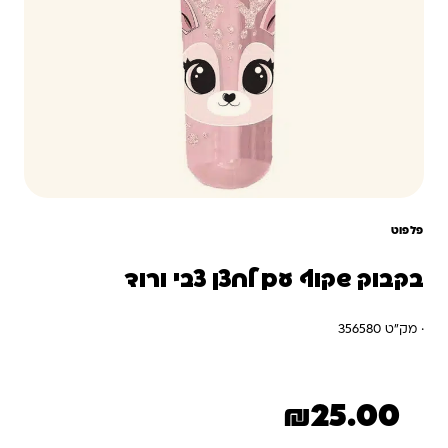
פלפוט
בקבוק שקוף עם לחצן צבי ורוד
· מק"ט 356580
₪
25.00