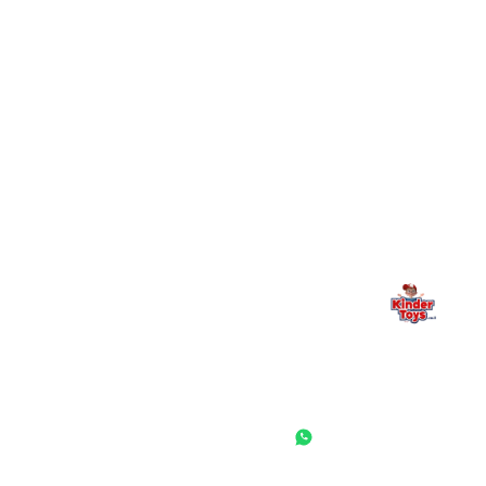
+
יש חנות פיזית? איפה היא ומתי אפשר לבקר בה?
מילה אחרונה, מהלב
Kinder Toys היא לא רק חנות — היא בית למשחק, גילוי וחיבור
משפחתי. אם משהו לא ברור, חסר, או אתם פשוט רוצים להתייעץ
— אנחנו כאן. תמיד.
החנות המובילה לצעצועים, מכשירי כתיבה, חומרי יצירה וציוד לגני ילדים
ובתי ספר. שירות אישי, מחירים הוגנים ואלפי לקוחות מרוצים.
◎
f