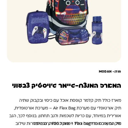
מודן- ‏MODAN
המארז המנצח-גיימר ג'ויסטיק צבעוני
מארז כולל תיק קלמר קופסת אוכל עם כיסוי ובקבוק שתיה
תיק אורטופדי עם מערכת Air Flex Bag – מערכת אורטופדית,
אוורירית במיוחד, עם כריות לשכמות ולגב תחתון. בנוסף לכך, הגב
תיק גב אורטופדי Flex bag – שוקל 920 גרם בלבד
של המערכת החדשה כולל דפנות כפולות, המאפשרות שילוב