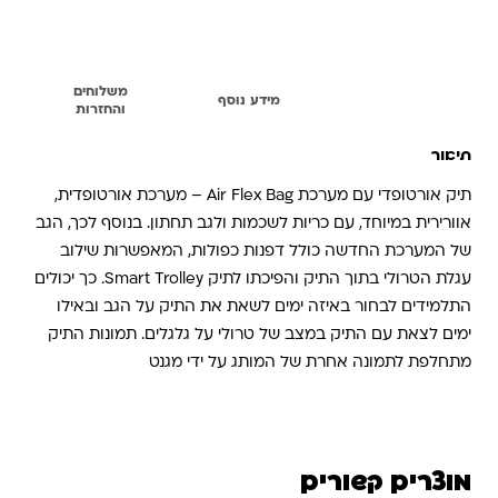
משלוחים
תיאור
מידע נוסף
והחזרות
תיאור
תיק אורטופדי עם מערכת Air Flex Bag – מערכת אורטופדית,
אוורירית במיוחד, עם כריות לשכמות ולגב תחתון. בנוסף לכך, הגב
של המערכת החדשה כולל דפנות כפולות, המאפשרות שילוב
עגלת הטרולי בתוך התיק והפיכתו לתיק Smart Trolley. כך יכולים
התלמידים לבחור באיזה ימים לשאת את התיק על הגב ובאילו
ימים לצאת עם התיק במצב של טרולי על גלגלים. תמונות התיק
מתחלפת לתמונה אחרת של המותג על ידי מגנט
מוצרים קשורים