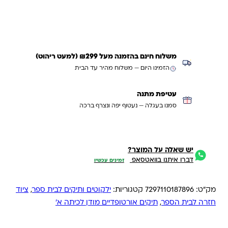
עדכנו אותי כשחוזר
משלוח חינם בהזמנה מעל ₪299 (למעט ריהוט)
הזמינו היום — משלוח מהיר עד הבית
עטיפת מתנה
סמנו בעגלה — נעטוף יפה ונצרף ברכה
יש שאלה על המוצר?
דברו איתנו בוואטסאפ
זמינים עכשיו
מק"ט:
7297110187896
קטגוריות:
ילקוטים ותיקים לבית ספר
,
ציוד
חזרה לבית הספר
,
תיקים אורטופדיים מודן לכיתה א'