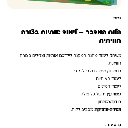
גרופי
הלוח המדבר – לימוד אותיות בצורה
חוויתית
משחק לימוד מהנה המקנה לילדכם אותיות וצלילים בצורה
חוויתית.
במשחק שישה מצבי לימוד:
לימוד האותיות
לימוד המילים
קשר עין-יד
לימוד איות של כל מילה
חידון אותיות
חידוד הזיכרון
חידון מילים
צלילים ומוזיקה
תפירה מחוזקת מסביב ללוח.
שיר האותיות
לימוד עצמאי
קרא עוד
זיהוי אותיות ומילים
המשחק מעודד את התכונות הבאות: