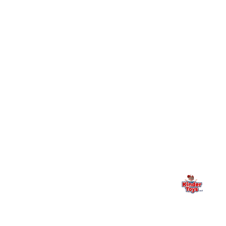
חיפשתי באתר משחק/מוצר מסוים והוא אזל מהמלאי. מה
+
עושים?
+
יש חנות פיזית? איפה היא ומתי אפשר לבקר בה?
מילה אחרונה, מהלב
Kinder Toys היא לא רק חנות — היא בית למשחק, גילוי וחיבור
משפחתי. אם משהו לא ברור, חסר, או אתם פשוט רוצים להתייעץ
— אנחנו כאן. תמיד.
החנות המובילה לצעצועים, מכשירי כתיבה, חומרי יצירה וציוד לגני ילדים
ובתי ספר. שירות אישי, מחירים הוגנים ואלפי לקוחות מרוצים.