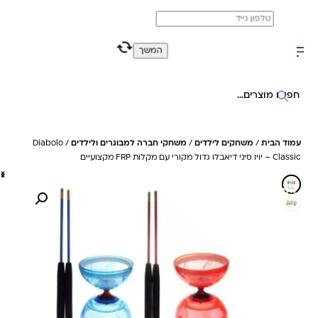
משלוח מהיר חינם בקניה מעל 299 ₪ (למעט ריהוט)
0
0
המשך
חיפוש באתר
עמוד הבית
/
משחקים לילדים
/
משחקי חברה למבוגרים ולילדים
/ Diabolo
Classic – יויו סיני דיאבלו גדול מקורי עם מקלות FRP מקצועיים
29%- חיסכון