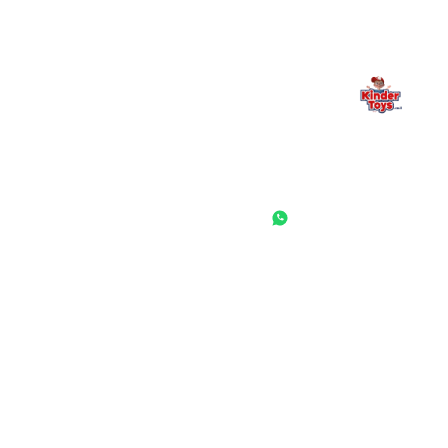
החנות המובילה לצעצועים, מכשירי כתיבה, חומרי יצירה וציוד לגני ילדים
ובתי ספר. שירות אישי, מחירים הוגנים ואלפי לקוחות מרוצים.
◎
f
ראשי
גננות ומוסדות
הסיפור שלנו
התחבר / הרשם
שאלות ותשובות
משאלות
לקוחות מספרים
מועדון לקוחות
תקנון האתר
ביטול עסקה
משלוחים והחזרות