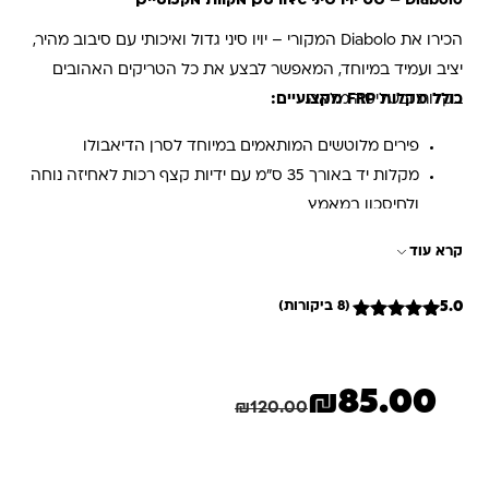
הכירו את Diabolo המקורי – יויו סיני גדול ואיכותי עם סיבוב מהיר,
יציב ועמיד במיוחד, המאפשר לבצע את כל הטריקים האהובים
כולל מקלות FRP מקצועיים:
בקלות ובשליטה מלאה.
פירים מלוטשים המותאמים במיוחד לסרן הדיאבולו
מקלות יד באורך 35 ס"מ עם ידיות קצף רכות לאחיזה נוחה
ולחיסכון במאמץ
קצה נחושת חזק לקשירת חוט הדיאבלו באופן בטוח וללא
קרא עוד
התרופפות
עשוי מגומי TPR איכותי – חזק, גמיש וסופג זעזועים
5.0
(8 ביקורות)
סיבוב סטטי ארוך ויציב – לביצועים מדויקים ומרשימים
8
מדורגים
5
מתוך 5
מגיע בצבע אקראי
מבוסס על
דירוגים של
₪
85.00
לקוחות
המחיר הנוכחי הוא: ₪85.00.
המחיר המקורי היה: ₪120.00.
₪
120.00