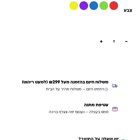
צבע
כמות של Diabolo Classic – יויו סיני דיאבלו גדול מקורי עם מקלות FRP מקצועיים
+
−
הוספה לסל
קנייה מהירה
משלוח חינם בהזמנה מעל ₪299 (למעט ריהוט)
הזמינו היום — משלוח מהיר עד הבית
עטיפת מתנה
סמנו בעגלה — נעטוף יפה ונצרף ברכה
יש שאלה על המוצר?