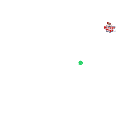
החנות המובילה לצעצועים, מכשירי כתיבה, חומרי יצירה וציוד לגני ילדים
ובתי ספר. שירות אישי, מחירים הוגנים ואלפי לקוחות מרוצים.
◎
f
ראשי
גננות ומוסדות
הסיפור שלנו
התחבר / הרשם
שאלות ותשובות
משאלות
לקוחות מספרים
מועדון לקוחות
תקנון האתר
ביטול עסקה
משלוחים והחזרות