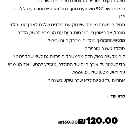
סוללת טעינה מובנית בקונסולת משחקים כשרה ?
גיימבוי כשר 520 משחקים מסך גדול (סוחפים ומרתקים לילדים
??)
תמיד חיפשתם משחק שירתק את הילדים שלכם לאורך זמן בלתי
מוגבל, אך באופן כשר ובטוח. כעת עם הגיימבוי הכשר, הדבר
520 משחקים פופולריים, מרתקים וכשרים ?
אפשרי לחלוטין.
סוללת טעינה מובנית ?
לוח מקשים כפול, חלק מהמשחקים ניתנים גם לשני שחקנים ??
כדי לשמור על אורך חייה של הסוללה, מומלץ להטעין את הגיימבוי
עם ראש מטען של 0.5 אמפר.
אחריות עד 30 יום ללא שבר ושקע טעינה ?️
קרא עוד
₪
120.00
המחיר הנוכחי הוא: ₪120.00.
המחיר המקורי היה: ₪160.00.
חיסכון
40.00
₪
₪
160.00