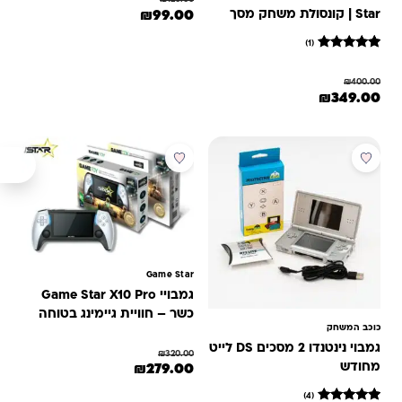
המחיר המקורי היה: ₪120.00.
המחיר הנוכחי הוא: ₪99.00.
₪
99.00
Star | קונסולת משחק מסך
ענק 5.1″
(1)
1
מדורג
5
₪
400.00
מתוך 5
המחיר המקורי היה: ₪400.00.
המחיר הנוכחי הוא: ₪349.00.
₪
349.00
מבוסס על
דירוגים של
לקוחות
מבצע
מבצע
Game Star
גמבויי Game Star X10 Pro
כשר – חוויית גיימינג בטוחה
כוכב המשחק
ללא אינטרנט
גמבוי נינטנדו 2 מסכים DS לייט
₪
320.00
המחיר המקורי היה: ₪320.00.
המחיר הנוכחי הוא: ₪279.00.
מחודש
₪
279.00
(4)