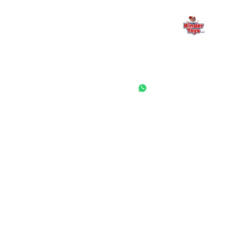
החנות המובילה לצעצועים, מכשירי כתיבה, חומרי יצירה וציוד לגני ילדים
ובתי ספר. שירות אישי, מחירים הוגנים ואלפי לקוחות מרוצים.
◎
f
ראשי
גננות ומוסדות
הסיפור שלנו
התחבר / הרשם
שאלות ותשובות
משאלות
לקוחות מספרים
מועדון לקוחות
תקנון האתר
ביטול עסקה
משלוחים והחזרות
מדיניות פרטיות
הצהרת נגישות