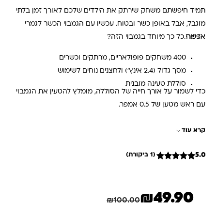
תמיד חיפשתם משחק שירתק את הילדים שלכם לאורך זמן בלתי
מוגבל, אבל באופן כשר ובטוח. עכשיו עם הגמבוי הכשר לגמרי
אפשרי.
אז מה כל כך מיוחד בגמבוי הזה?
400 משחקים פופולאריים, מרתקים וכשרים
מסך גדול (2.4 אינץ') ולחצנים נוחים לשימוש
סוללת טעינה מובנית
כדי לשמור על אורך חייה של הסוללה, מומלץ להטעין את הגמבוי
עם ראש מטען של 0.5 אמפר.
הגמבוי נמכר ללא אחריות
קרא עוד
5.0
(1 ביקורת)
1
מדורג
5
מתוך 5
מבוסס על
דירוגים של
₪
49.90
לקוחות
המחיר הנוכחי הוא: ₪49.90.
המחיר המקורי היה: ₪100.00.
חיסכון
50.10
₪
₪
100.00