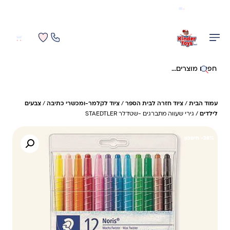
משלוח מהיר חינם בקניה מעל 299 ₪ (למעט ריהוט)
0
0
חיפוש באתר
עמוד הבית
/
ציוד חזרה לבית הספר
/
ציוד לקלמר-ומכשרי כתיבה
/
צבעים
לילדים
/ גירי שעווה מתברגים -שטדלר STAEDTLER
28%- חיסכון