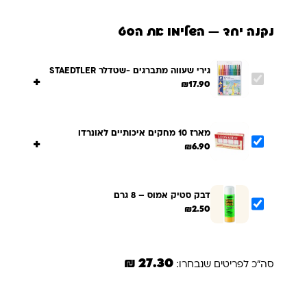
נקנה יחד — השלימו את הסט
גירי שעווה מתברגים -שטדלר STAEDTLER
+
₪
17.90
מארז 10 מחקים איכותיים לאונרדו
+
₪
6.90
דבק סטיק אמוס – 8 גרם
₪
2.50
27.30 ₪
סה"כ לפריטים שנבחרו:
הוספת הנבחרים לסל