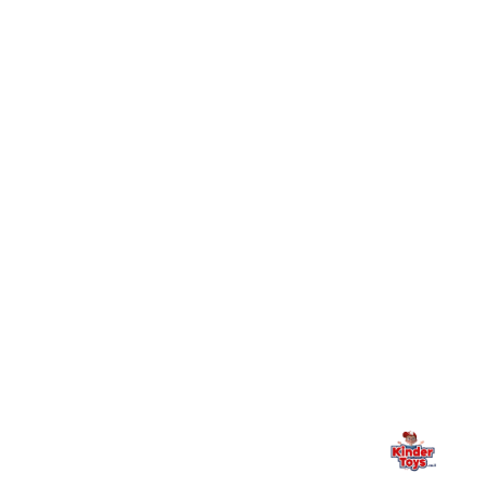
Toys וכיצד מצטרפים?
חיפשתי באתר משחק/מוצר מסוים והוא אזל מהמלאי. מה
+
עושים?
+
יש חנות פיזית? איפה היא ומתי אפשר לבקר בה?
מילה אחרונה, מהלב
Kinder Toys היא לא רק חנות — היא בית למשחק, גילוי וחיבור
משפחתי. אם משהו לא ברור, חסר, או אתם פשוט רוצים להתייעץ
— אנחנו כאן. תמיד.