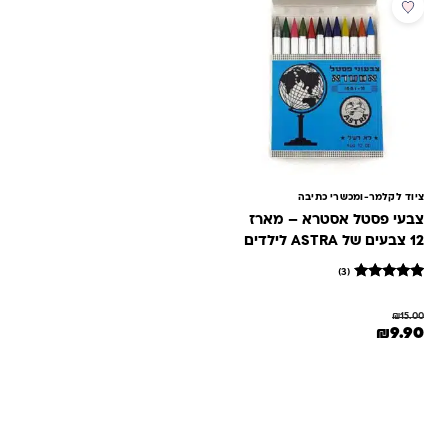
מבצע
ציוד לקלמר-ומכשרי כתיבה
צבעי פסטל אסטרא – מארז
12 צבעים של ASTRA לילדים
(3)
3
מדורגים
5
₪
15.00
מתוך 5
המחיר המקורי היה: ₪15.00.
המחיר הנוכחי הוא: ₪9.90.
₪
9.90
מבוסס על
דירוגים של
לקוחות