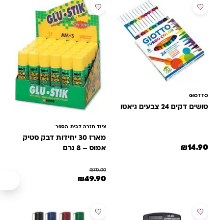
מבצע
GIOTTO
טושים דקים 24 צבעים גיאטו
ציוד חזרה לבית הספר
מארז 30 יחידות דבק סטיק
₪
14.90
אמוס – 8 גרם
₪
70.00
המחיר המקורי היה: ₪70.00.
המחיר הנוכחי הוא: ₪49.90.
₪
49.90
מבצע
מבצע