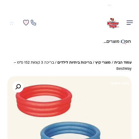
משלוח מהיר חינם בקניה מעל 299 ₪ (למעט ריהוט)
0
0
חיפוש באתר
עמוד הבית
/
מוצרי קיץ
/
בריכות ביתיות לילדים
/ בריכה 3 קומות 152 ס"מ –
BestWay
34%- חיסכון