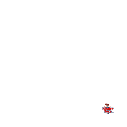
חיפשתי באתר משחק/מוצר מסוים והוא אזל מהמלאי. מה
+
עושים?
+
יש חנות פיזית? איפה היא ומתי אפשר לבקר בה?
מילה אחרונה, מהלב
Kinder Toys היא לא רק חנות — היא בית למשחק, גילוי וחיבור
משפחתי. אם משהו לא ברור, חסר, או אתם פשוט רוצים להתייעץ
— אנחנו כאן. תמיד.
החנות המובילה לצעצועים, מכשירי כתיבה, חומרי יצירה וציוד לגני ילדים