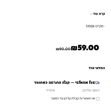
קרא עוד
· מק"ט 51026
₪
59.00
המחיר הנוכחי הוא: ₪59.00.
המחיר המקורי היה: ₪90.00.
חיסכון
31.00
₪
₪
90.00
המלאי אזל
אזל מהמלאי — קבלו התראה כשחוזר
אימייל
השם שלכם
אני מאשר/ת קבלת עדכון על המוצר
עדכנו אותי כשחוזר