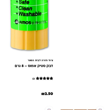
ציוד חזרה לבית הספר
דבק סטיק אמוס – 8 גרם
(2)
2
מדורגים
5
מתוך 5
₪
2.50
מבוסס על
דירוגים של
לקוחות
מבצע
מבצע