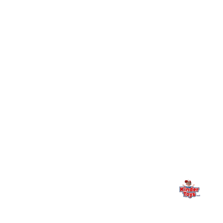
חיפשתי באתר משחק/מוצר מסוים והוא אזל מהמלאי. מה
+
עושים?
+
יש חנות פיזית? איפה היא ומתי אפשר לבקר בה?
מילה אחרונה, מהלב
Kinder Toys היא לא רק חנות — היא בית למשחק, גילוי וחיבור
משפחתי. אם משהו לא ברור, חסר, או אתם פשוט רוצים להתייעץ
— אנחנו כאן. תמיד.
החנות המובילה לצעצועים, מכשירי כתיבה, חומרי יצירה וציוד לגני ילדים