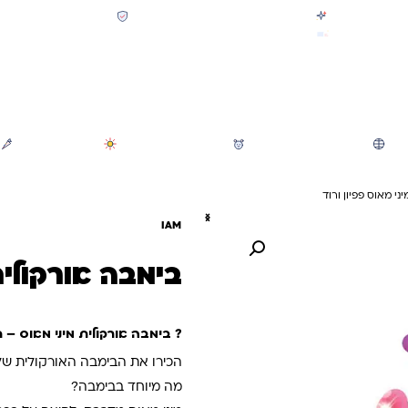
קולקציית חזרה לבית הספר 2026 נחתה
תשלום מאובטח SSL + PCI
משלוח מהיר חינם בקניה מעל 299 ₪ (למעט ריהוט)
חיפוש
משחקי חצר וגינה
הכל לגננת ולגן
מוצרי קיץ
י מאוס פפיון ורוד
IAM
בימבה אורקולית
? בימבה אורקולית מיני מאוס – 
הכירו את הבימבה האורקולית של 
מה מיוחד בבימבה?