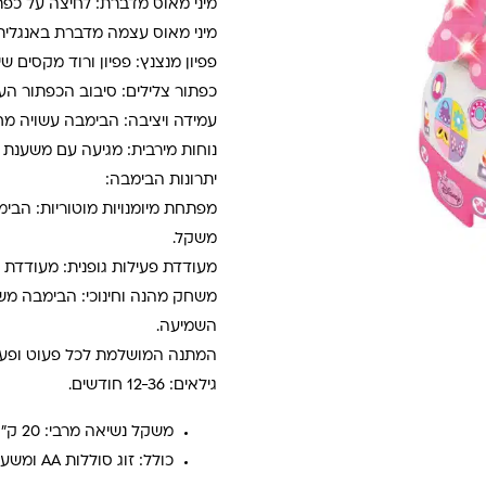
מיני מאוס מדברת: לחיצה על כפת
מיני מאוס עצמה מדברת באנגלית
פפיון מנצנץ: פפיון ורוד מקסים ש
כפתור צלילים: סיבוב הכפתור העג
עמידה ויציבה: הבימבה עשויה מח
נוחות מירבית: מגיעה עם משענת 
יתרונות הבימבה:
מפתחת מיומנויות מוטוריות: הבימ
משקל.
מעודדת פעילות גופנית: מעודדת א
משחק מהנה וחינוכי: הבימבה משל
השמיעה.
המתנה המושלמת לכל פעוט ופעו
גילאים: 12-36 חודשים.
משקל נשיאה מרבי: 20 ק"ג.
כולל: זוג סוללות AA ומשענת.