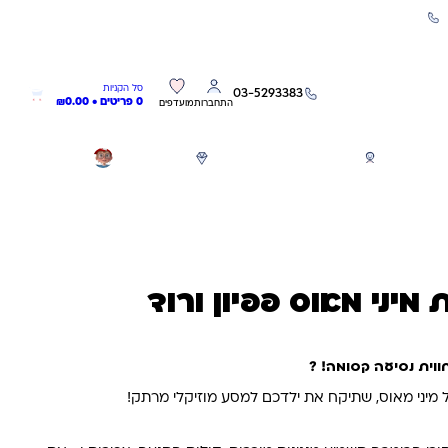
שירות אישי 03-5293383
0
0
סל הקניות
03-5293383
0 פריטים •
0.00
₪
התחברות
מועדפים
חגים
משחקים לפי גילאים
מותגים
GIFT CARD
 מיני מאוס פפיון ורוד
חווית נסיעה קסומה! ?
מיני מאוס, שתיקח את ילדכם למסע מוזיקלי מרתק!