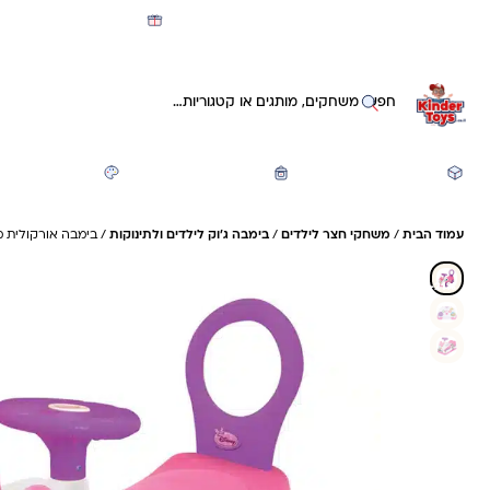
מועדון קינדי -קאשבק 5% חזרה על כל קנייה
חיפוש באתר
משחקים ותעסוקה
חזרה לבית הספר
יצירה ואומנות
עמוד הבית
/
משחקי חצר לילדים
/
בימבה ג'וק לילדים ולתינוקות
/ בימבה אורקולית מינ
21%- חיסכון