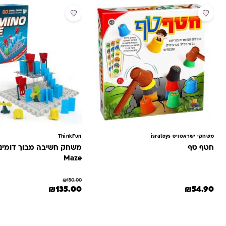
מבצע
משחקי ישראטויס isratoys
ThinkFun
חטף טף
Maze
₪
150.00
המחיר המקורי היה: ₪150.00.
המחיר הנוכחי הוא: 0
₪
135.00
₪
54.90