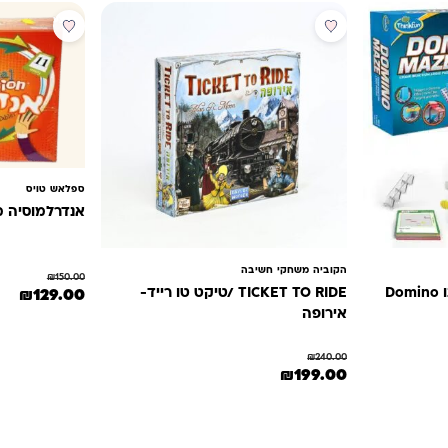
מבצע
מבצע
ספלאש טויס
אנדרלמוסיה 
הקוביה משחקי חשיבה
₪
150.00
המחיר המקורי היה
המחי
משחק חשיבה מבוך דומינו Domino
TICKET TO RIDE /טיקט טו רייד-
₪
129.00
אירופה
₪
240.00
₪135.0.
המחיר המקורי היה: ₪240.00.
המחיר הנוכחי הוא: ₪199.00.
₪
199.00