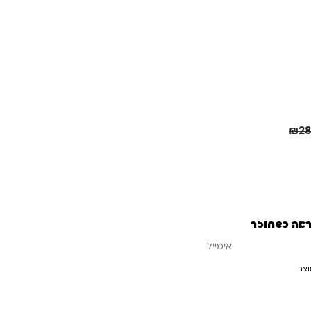
חיסכון
60.00
₪
₪
2
ראה כשחוזר
וצר
עדכנו אותי כשחוזר