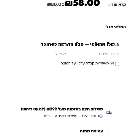
₪
58.00
המחיר הנוכחי הוא: ₪58.00.
המחיר המקורי היה: ₪80.00.
חיסכון
22.00
₪
₪
80.00
קרא עוד
המלאי אזל
אזל מהמלאי — קבלו התראה כשחוזר
אימייל
השם שלכם
אני מאשר/ת קבלת עדכון על המוצר
עדכנו אותי כשחוזר
משלוח חינם בהזמנה מעל ₪299 (למעט ריהוט)
הזמינו היום — משלוח מהיר עד הבית
עטיפת מתנה