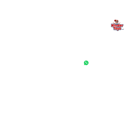
החנות המובילה לצעצועים, מכשירי כתיבה, חומרי יצירה וציוד לגני ילדים
ובתי ספר. שירות אישי, מחירים הוגנים ואלפי לקוחות מרוצים.
◎
f
ראשי
גננות ומוסדות
הסיפור שלנו
התחבר / הרשם
שאלות ותשובות
משאלות
לקוחות מספרים
מועדון לקוחות
תקנון האתר
ביטול עסקה
משלוחים והחזרות
מדיניות פרטיות