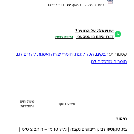
סמנו בעגלה — נעטוף יפה ונצרף ברכה
יש שאלה על המוצר?
דברו איתנו בוואטסאפ
זמינים עכשיו
קטגוריות:
דבקים
,
הכל לגננת
,
חומרי יצירה ואמנות לילדים לגן
,
חומרים מתכלים לגן
משלוחים
תיאור
מידע נוסף
והחזרות
תיאור
ביג סקוטש דביק ריבועים נקבה | גליל 10 מ' – רוחב 2 ס"מ |