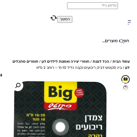
משלוח מהיר חינם בקניה מעל 299 ₪ (למעט ריהוט)
0
0
המשך
חיפוש באתר
עמוד הבית
/
הכל לגננת
/
חומרי יצירה ואמנות לילדים לגן
/
חומרים מתכלים
לגן
/ ביג סקוטש דביק ריבועים נקבה גליל 10 מ' – רוחב 2 ס"מ
28%- חיסכון