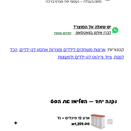
סמנו בעגלה — נעטוף יפה ונצרף ברכה
יש שאלה על המוצר?
דברו איתנו בוואטסאפ
זמינים עכשיו
קטגוריות:
ארונות משחקים לילדים ומגירות אחסון לגן ילדים
,
הכל
לגננת
,
ציוד וריהוט לגן ילדים ולמעונות
נקנה יחד — השלימו את הסט
ארון 12 מיכלים + גל
+
₪
1,259.00