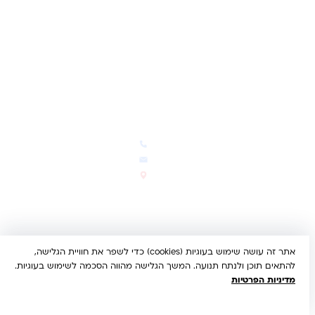
ביטול עסקה
משלוחים והחזרות
מדיניות פרטיות
הצהרת נגישות
הבלוג של קינדי
יצירת קשר
חדשות ועדכונים
צרו קשר
הבלוג שלנו
03-5293383
המבצעים החמים
office@kindertoys.co.il
החדשים והמומלצים
הרב יעקב לנדא 7, בני ברק
סטטוס הזמנה
א'-ה' 10:00-21:00 • ו' 10:00-
14:00
אתר זה עושה שימוש בעוגיות (cookies) כדי לשפר את חוויית הגלישה,
© 2026 קינדר טויס • כל הזכויות שמורות •
הצהרת נגישות
להתאים תוכן ולנתח תנועה. המשך הגלישה מהווה הסכמה לשימוש בעוגיות.
UX/UI & Dev by
Multi Digital
מדיניות הפרטיות
תשלום מאובטח:
Bit
PayPal
ISRACARD
MC
VISA
הבנתי, מאשר/ת