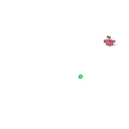
— אנחנו כאן. תמיד.
החנות המובילה לצעצועים, מכשירי כתיבה, חומרי יצירה וציוד לגני ילדים
ובתי ספר. שירות אישי, מחירים הוגנים ואלפי לקוחות מרוצים.
◎
f
ראשי
גננות ומוסדות
הסיפור שלנו
התחבר / הרשם
שאלות ותשובות
משאלות
לקוחות מספרים
מועדון לקוחות
תקנון האתר