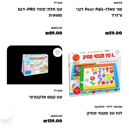
פלפוט
מובייל
פור פאלז-Pour Palz דובי
עט תלת־ממד PRO-דגם
ורדרד
משאית
₪
180.00
המחיר המקורי היה: ₪180.00.
המחיר הנוכחי הוא: ₪89.00.
₪
89.00
₪
59.00
מבצע
מובייל
עט קסם אלקטרוני
מתנות לילדי חלאקה
לוח עץ מגנטי מחיק
₪
200.00
המחיר המקורי היה: ₪200.00.
המחיר הנוכחי הוא: ₪139.00.
₪
139.00