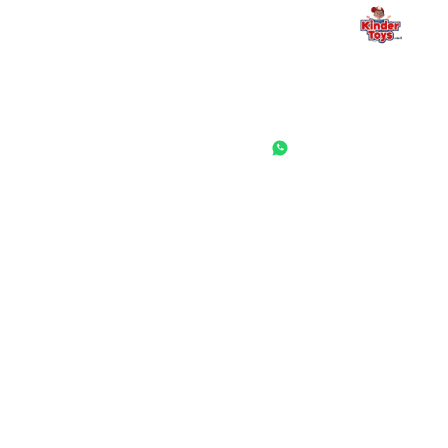
החנות המובילה לצעצועים, מכשירי כתיבה, חומרי יצירה וציוד לגני ילדים
ובתי ספר. שירות אישי, מחירים הוגנים ואלפי לקוחות מרוצים.
◎
f
ראשי
גננות ומוסדות
הסיפור שלנו
התחבר / הרשם
שאלות ותשובות
משאלות
לקוחות מספרים
מועדון לקוחות
תקנון האתר
ביטול עסקה
משלוחים והחזרות
מדיניות פרטיות
הצהרת נגישות
הבלוג של קינדי