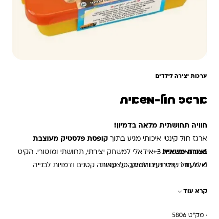
ערכות יצירה לילדים
ארגז חול-משאית
חוויה תחושתית מלאה בדמיון!
ארגז חול קינטי איכותי מגיע בתוך
קופסת פלסטיק מעוצבת
בצורת משאית
✔ מתאים מגיל 3+
– אידאלי למשחק יצירתי, תחושתי ומוטורי. הקיט
✔ מעודד יצירתיות וחשיבה עצמאית
כולל חול קינטי נעים למגע, כלי עבודה קטנים ודמויות לבנייה
✔ עוזר לפיתוח מוטוריקה עדינה
ועיצוב. כל מה שילד צריך כדי לבנות אתר עבודה משל עצמו –
קרא עוד
בבית, בגן או בדרכים!
✔ אריזת פלסטיק קשיחה – לשמירה ונשיאה נוחה
· מק"ט 5806