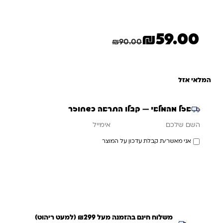
₪
59.00
המחיר הנוכחי הוא: ₪59.00.
המחיר המקורי היה: ₪90.00.
חיסכון
31.00
₪
₪
90.00
המלאי אזל
אזל מהמלאי — קבלו התראה כשחוזר
אימייל
השם שלכם
אני מאשר/ת קבלת עדכון על המוצר
עדכנו אותי כשחוזר
משלוח חינם בהזמנה מעל ₪299 (למעט ריהוט)