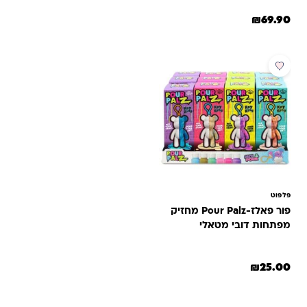
₪
69.90
פלפוט
פור פאלז-Pour Palz מחזיק
מפתחות דובי מטאלי
₪
25.00