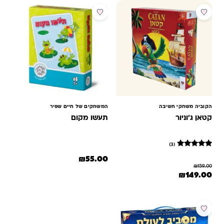
מבצע
הקוביה משחקי חשיבה
המשחקים של חיים שפיר
קטאן ג'וניור
תעשו מקום
(3)
3
מדורגים
₪
55.00
4.67
₪
159.00
מתוך 5
המחיר המקורי היה: ₪159.00.
המחיר הנוכחי הוא: ₪149.00.
₪
149.00
מבוסס על
דירוגים של
לקוחות
מבצע