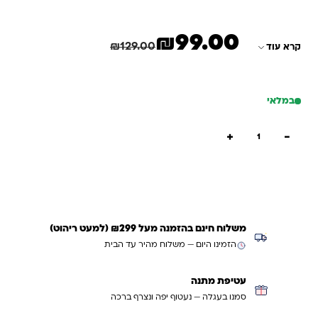
שעון חול
6 חיילי משחק
₪
99.00
המחיר הנוכחי הוא: ₪99.00.
המחיר המקורי היה: ₪129.00.
חיסכון
30.00
₪
הוראות משחק בעברית
₪
129.00
קרא עוד
במלאי
כמות של אליאס ישראלי – משחק של תיאור מילים ALIAS
+
−
הוספה לסל
קנייה מהירה
משלוח חינם בהזמנה מעל ₪299 (למעט ריהוט)
הזמינו היום — משלוח מהיר עד הבית
עטיפת מתנה
סמנו בעגלה — נעטוף יפה ונצרף ברכה