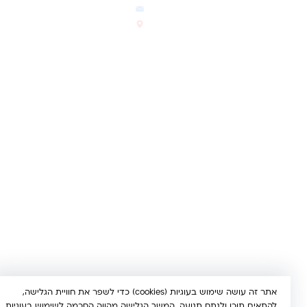
המבצעים החמים
office@kindertoys.co.il
החדשים והמומלצים
הרב יעקב לנדא 7, בני ברק
סטטוס הזמנה
א'-ה' 10:00-21:00 • ו' 10:00-
14:00
© 2026 קינדר טויס • כל הזכויות שמורות •
הצהרת נגישות
UX/UI & Dev by
Multi Digital
תשלום מאובטח:
Bit
PayPal
ISRACARD
MC
VISA
אתר זה עושה שימוש בעוגיות (cookies) כדי לשפר את חוויית הגלישה,
להתאים תוכן ולנתח תנועה. המשך הגלישה מהווה הסכמה לשימוש בעוגיות.