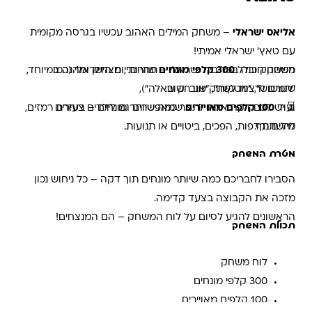
אליאס ישראלי
– משחק המילים האהוב עכשיו בגרסה מקומית
עם טאץ' ישראלי אמיתי!
המשחק כולל
300 קלפי מונחים
מהיום־יום הישראלי (כמו
משחק חובה בכל בית ישראלי – תחרותי, מצחיק ומהנה במיוחד,
שגורם לרצות לשחק שוב ושוב.
"חמשוש", "מטקות", "אני רק שאלה"),
ועוד
100 קלפים מאויירים
שמאפשרים גם לילדים צעירים
⏳ יש לכם דקה אחת לתאר כמה שיותר מונחים – בעזרת רמזים,
להשתתף.
מילים נרדפות, הפכים, ביטויים או תנועות.
מטרת המשחק
הסבירו לחבריכם כמה שיותר מונחים תוך דקה – כל ניחוש נכון
מזכה את הקבוצה בצעד קדימה.
הראשונים להגיע לסיום על לוח המשחק – הם המנצחים!
תכולת המשחק
לוח משחק
300 קלפי מונחים
100 קלפים מאויירים