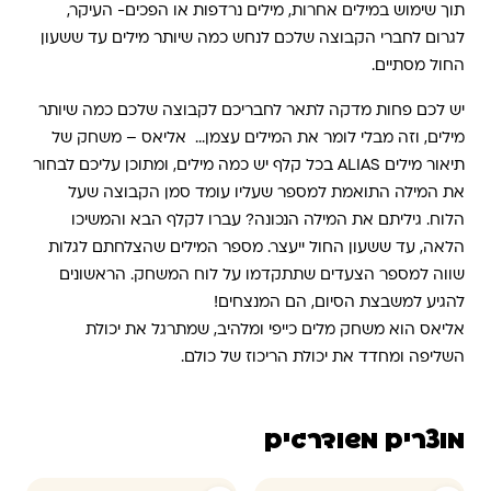
תוך שימוש במילים אחרות, מילים נרדפות או הפכים- העיקר,
לגרום לחברי הקבוצה שלכם לנחש כמה שיותר מילים עד ששעון
החול מסתיים.
יש לכם פחות מדקה לתאר לחבריכם לקבוצה שלכם כמה שיותר
מילים, וזה מבלי לומר את המילים עצמן… אליאס – משחק של
תיאור מילים ALIAS בכל קלף יש כמה מילים, ומתוכן עליכם לבחור
את המילה התואמת למספר שעליו עומד סמן הקבוצה שעל
הלוח. גיליתם את המילה הנכונה? עברו לקלף הבא והמשיכו
הלאה, עד ששעון החול ייעצר. מספר המילים שהצלחתם לגלות
שווה למספר הצעדים שתתקדמו על לוח המשחק. הראשונים
להגיע למשבצת הסיום, הם המנצחים!
אליאס הוא משחק מלים כייפי ומלהיב, שמתרגל את יכולת
השליפה ומחדד את יכולת הריכוז של כולם.
מוצרים משודרגים