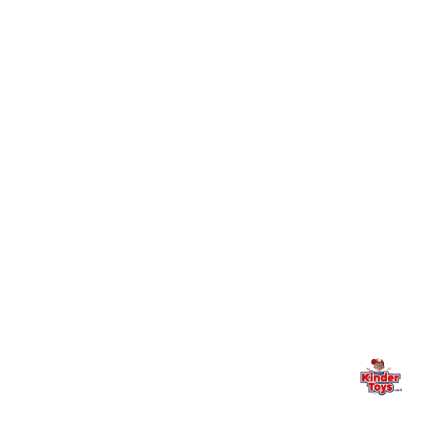
חיפשתי באתר משחק/מוצר מסוים והוא אזל מהמלאי. מה
+
עושים?
+
יש חנות פיזית? איפה היא ומתי אפשר לבקר בה?
מילה אחרונה, מהלב
Kinder Toys היא לא רק חנות — היא בית למשחק, גילוי וחיבור
משפחתי. אם משהו לא ברור, חסר, או אתם פשוט רוצים להתייעץ
— אנחנו כאן. תמיד.
החנות המובילה לצעצועים, מכשירי כתיבה, חומרי יצירה וציוד לגני ילדים