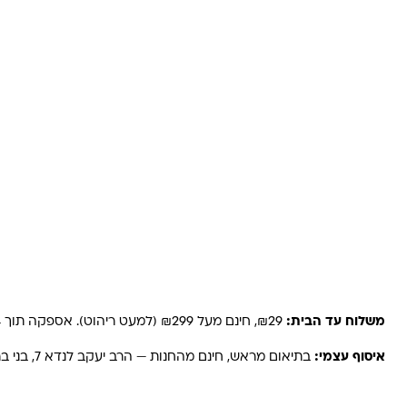
משלוחים והחזרות
משלוח עד הבית:
₪29, חינם מעל ₪299 (למעט ריהוט). אספקה תוך 2-4 ימי עסקים. באזורים רחוקים, קיבוצים ויישובים — עד 6 ימי עסקים.
איסוף עצמי:
בתיאום מראש, חינם מהחנות — הרב יעקב לנדא 7, בני ברק.