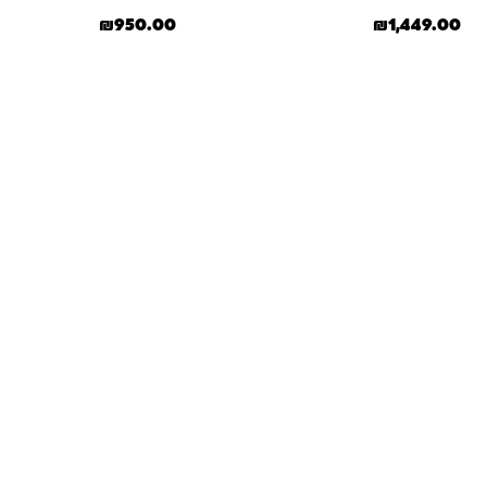
₪
950.00
₪
1,449.00
שאלות ו
אנחנו יודעים שלקנות אונליין זה עניין של א
והכוונה מהלב — מההזמנה ועד שהחנות מגיעה 
ברוגע, בביט
איך מבצעים הזמנה באתר?