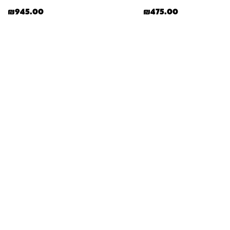
₪
945.00
₪
475.00
תשובות
מון. במיוחד כשמדובר במשחקים ומתנות לילדים
— משהו שחייב להיות מדויק, איכותי ומתאים באמת. ב-Kinder Toys תמצאו שירות אישי, ליווי
לידיים שלכם. אנחנו כאן כדי שתוכלו להזמין
חון ובשמחה.
+