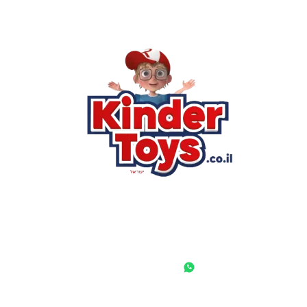
רא
הסי
שא
לק
מוע
תק
בי
מש
מדי
הצ
הבל
יצ
החנות המובילה לצעצועים, מכשירי כתיבה, חומרי יצירה וציוד לגני
ילדים ובתי ספר. שירות אישי, מחירים הוגנים ואלפי לקוחות מרוצים.
◎
f