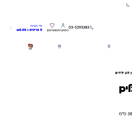
שירות אישי 03-5293383
0
0
סל הקניות
03-5293383
0 פריטים •
0.00
₪
התחברות
מועדפים
חגים
משחקים לפי גילאים
מותגים
GIFT CARD
לגן ילדים