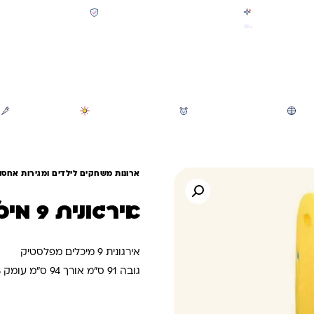
קולקציית חזרה לבית הספר 2026 נחתה
תשלום מאובטח SSL + PCI
משלוח מהיר חינם בקניה מעל 299 ₪ (למעט ריהוט)
חיפוש
משחקי חצר וגינה
הכל לגננת ולגן
מוצרי קיץ
ארונות משחקים לילדים ומגירות אחסון 
אירגונית 9 מיכלים
אירגונית 9 מיכלים מפלסטיק
גובה 91 ס"מ אורך 94 ס"מ עומק 38 ס"מ
מידות כל מיכל – גובה 14 ס"מעומק 29 ס"מ